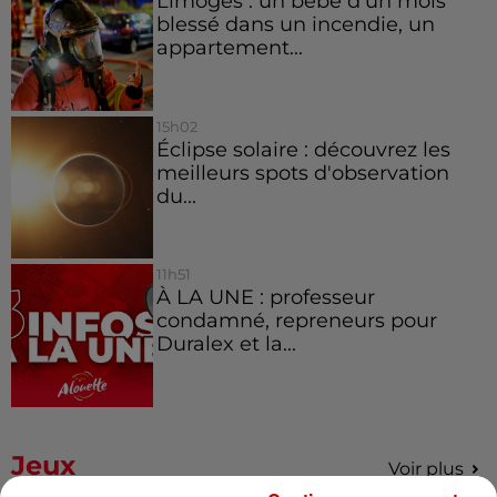
Limoges : un bébé d'un mois
blessé dans un incendie, un
appartement...
15h02
Éclipse solaire : découvrez les
meilleurs spots d'observation
du...
11h51
À LA UNE : professeur
condamné, repreneurs pour
Duralex et la...
Jeux
Voir plus