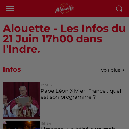
Alouette - Les Infos du
21 Juin 17h00 dans
l'Indre.
Infos
Voir plus
17h06
Pape Léon XIV en France : quel
est son programme ?
15h54