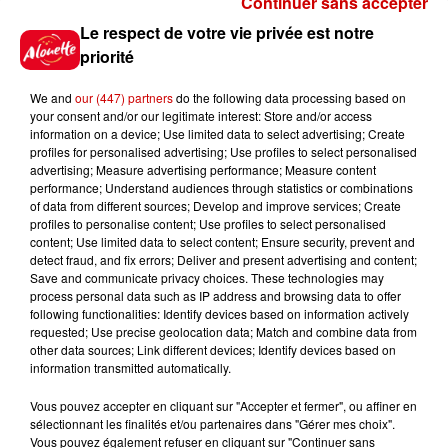
Continuer sans accepter
Le Duel - Gagnez vos entrées
Le respect de votre vie privée est notre
pour l'un des zoos de nos
priorité
régions !
We and
our (447) partners
do the following data processing based on
your consent and/or our legitimate interest: Store and/or access
information on a device; Use limited data to select advertising; Create
profiles for personalised advertising; Use profiles to select personalised
Gagnez vos places pour le
advertising; Measure advertising performance; Measure content
Festival du Roi Arthur 2026 !
performance; Understand audiences through statistics or combinations
of data from different sources; Develop and improve services; Create
profiles to personalise content; Use profiles to select personalised
content; Use limited data to select content; Ensure security, prevent and
detect fraud, and fix errors; Deliver and present advertising and content;
Save and communicate privacy choices. These technologies may
Gagnez vos entrées pour le
process personal data such as IP address and browsing data to offer
Musée du Sport Automobile au
following functionalities: Identify devices based on information actively
requested; Use precise geolocation data; Match and combine data from
Mans !
other data sources; Link different devices; Identify devices based on
information transmitted automatically.
Vous pouvez accepter en cliquant sur "Accepter et fermer", ou affiner en
sélectionnant les finalités et/ou partenaires dans "Gérer mes choix".
Destination Vacances - Gagnez
Vous pouvez également refuser en cliquant sur "Continuer sans