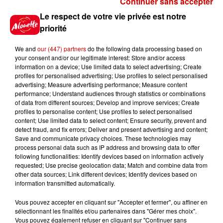
Continuer sans accepter
Le Duel - Gagnez vos entrées
Le respect de votre vie privée est notre
pour l'un des zoos de nos
priorité
régions !
We and
our (447) partners
do the following data processing based on
your consent and/or our legitimate interest: Store and/or access
information on a device; Use limited data to select advertising; Create
profiles for personalised advertising; Use profiles to select personalised
Gagnez vos places pour le
advertising; Measure advertising performance; Measure content
Festival du Roi Arthur 2026 !
performance; Understand audiences through statistics or combinations
of data from different sources; Develop and improve services; Create
profiles to personalise content; Use profiles to select personalised
content; Use limited data to select content; Ensure security, prevent and
detect fraud, and fix errors; Deliver and present advertising and content;
Save and communicate privacy choices. These technologies may
Gagnez vos entrées pour le
process personal data such as IP address and browsing data to offer
Musée du Sport Automobile au
following functionalities: Identify devices based on information actively
requested; Use precise geolocation data; Match and combine data from
Mans !
other data sources; Link different devices; Identify devices based on
information transmitted automatically.
Vous pouvez accepter en cliquant sur "Accepter et fermer", ou affiner en
sélectionnant les finalités et/ou partenaires dans "Gérer mes choix".
Destination Vacances - Gagnez
Vous pouvez également refuser en cliquant sur "Continuer sans