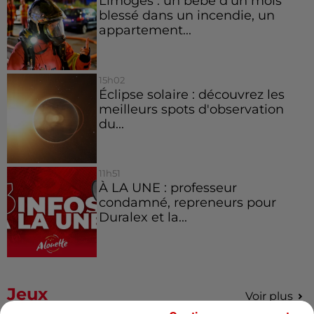
Limoges : un bébé d'un mois
blessé dans un incendie, un
appartement...
15h02
Éclipse solaire : découvrez les
meilleurs spots d'observation
du...
11h51
À LA UNE : professeur
condamné, repreneurs pour
Duralex et la...
Jeux
Voir plus