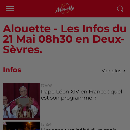
Alouette - Les Infos du
21 Mai 08h30 en Deux-
Sèvres.
Infos
Voir plus
17h06
Pape Léon XIV en France : quel
est son programme ?
15h54