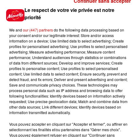
Continuer sans accepter
Gagnez vos places pour le
Le respect de votre vie privée est notre
Festival du Roi Arthur 2026 !
priorité
We and
our (447) partners
do the following data processing based on
your consent and/or our legitimate interest: Store and/or access
information on a device; Use limited data to select advertising; Create
profiles for personalised advertising; Use profiles to select personalised
Gagnez vos entrées pour le
advertising; Measure advertising performance; Measure content
Musée du Sport Automobile au
performance; Understand audiences through statistics or combinations
Mans !
of data from different sources; Develop and improve services; Create
profiles to personalise content; Use profiles to select personalised
content; Use limited data to select content; Ensure security, prevent and
detect fraud, and fix errors; Deliver and present advertising and content;
Save and communicate privacy choices. These technologies may
Alouette vous invite à
process personal data such as IP address and browsing data to offer
Futuroscope Xperiences !
following functionalities: Identify devices based on information actively
requested; Use precise geolocation data; Match and combine data from
other data sources; Link different devices; Identify devices based on
information transmitted automatically.
Vous pouvez accepter en cliquant sur "Accepter et fermer", ou affiner en
sélectionnant les finalités et/ou partenaires dans "Gérer mes choix".
Le Duel - Gagnez votre balade
Vous pouvez également refuser en cliquant sur "Continuer sans