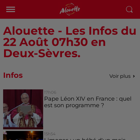
Alouette - Les Infos du
22 Août 07h30 en
Deux-Sèvres.
Infos
Voir plus
17h06
Pape Léon XIV en France : quel
est son programme ?
15h54