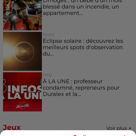
Limoges : un bébé d'un mois
blessé dans un incendie, un
appartement...
15h02
Éclipse solaire : découvrez les
meilleurs spots d'observation
du...
11h51
À LA UNE : professeur
condamné, repreneurs pour
Duralex et la...
Jeux
Voir plus