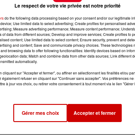
Le respect de votre vie privée est notre priorité
ers
do the following data processing based on your consent and/or our legitimate int
device; Use limited data to select advertising; Create profiles for personalised adver
vertising; Measure advertising performance; Measure content performance; Unders
ns of data from different sources; Develop and improve services; Create profiles to 
alised content; Use limited data to select content; Ensure security, prevent and detect
ertising and content; Save and communicate privacy choices. These technologies
and browsing data to offer following functionalities: Identify devices based on infor
eolocation data; Match and combine data from other data sources; Link different de
nsmitted automatically.
cliquant sur "Accepter et fermer", ou affiner en sélectionnant les finalités et/ou pa
 également refuser en cliquant sur "Continuer sans accepter". Vos préférences ne 
tre à jour vos choix, ou retirer votre consentement à tout moment via le lien "Gérer 
Gérer mes choix
Accepter et fermer