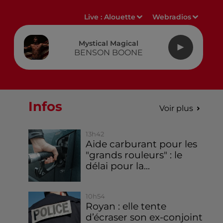
Live :
Alouette
Webradios
Mystical Magical
BENSON BOONE
Infos
Voir plus
13h42
Aide carburant pour les
"grands rouleurs" : le
délai pour la...
10h54
Royan : elle tente
d’écraser son ex-conjoint