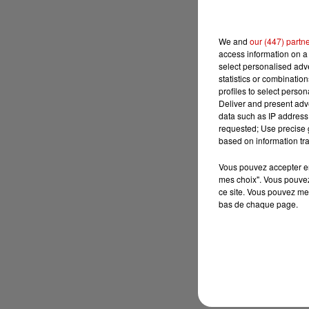
We and
our (447) partn
access information on a 
select personalised ad
statistics or combinatio
profiles to select person
Deliver and present adv
data such as IP address 
requested; Use precise g
based on information tra
Vous pouvez accepter en 
mes choix". Vous pouvez
ce site. Vous pouvez met
bas de chaque page.