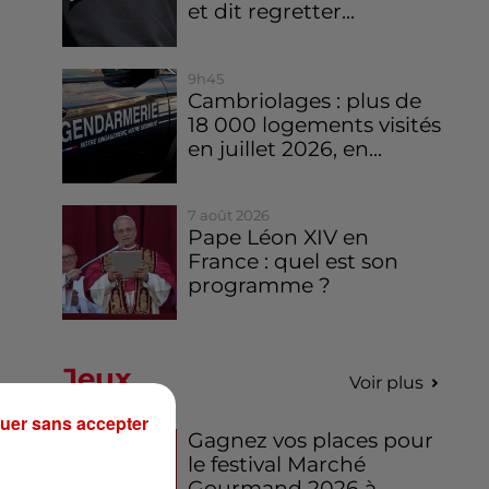
et dit regretter...
9h45
Cambriolages : plus de
18 000 logements visités
en juillet 2026, en...
7 août 2026
Pape Léon XIV en
France : quel est son
programme ?
Jeux
Voir plus
uer sans accepter
Gagnez vos places pour
le festival Marché
Gourmand 2026 à