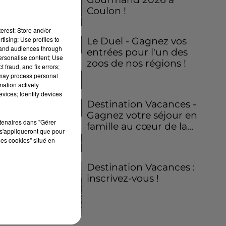
Coulon !
erest: Store and/or
tising; Use profiles to
Le Duel - Gagnez vos
tand audiences through
entrées pour l'un des
personalise content; Use
zoos de nos régions !
 fraud, and fix errors;
 may process personal
mation actively
vices; Identify devices
Destination Vacances -
Gagnez votre séjour en
rtenaires dans "Gérer
famille au cœur de la...
s'appliqueront que pour
les cookies" situé en
Destination Vacances :
inscrivez-vous !