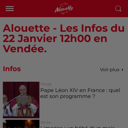
Alouette - Les Infos du
22 Janvier 12h00 en
Vendée.
Infos
Voir plus
17h06
Pape Léon XIV en France : quel
est son programme ?
15h54