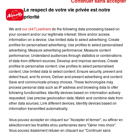
Continuer sans accepter
Gagnez vos places pour le
Le respect de votre vie privée est notre
Festival du Roi Arthur 2026 !
priorité
We and
our (447) partners
do the following data processing based on
your consent and/or our legitimate interest: Store and/or access
information on a device; Use limited data to select advertising; Create
profiles for personalised advertising; Use profiles to select personalised
Gagnez vos entrées pour le
advertising; Measure advertising performance; Measure content
Musée du Sport Automobile au
performance; Understand audiences through statistics or combinations
Mans !
of data from different sources; Develop and improve services; Create
profiles to personalise content; Use profiles to select personalised
content; Use limited data to select content; Ensure security, prevent and
detect fraud, and fix errors; Deliver and present advertising and content;
Save and communicate privacy choices. These technologies may
Alouette vous invite à
process personal data such as IP address and browsing data to offer
Futuroscope Xperiences !
following functionalities: Identify devices based on information actively
requested; Use precise geolocation data; Match and combine data from
other data sources; Link different devices; Identify devices based on
information transmitted automatically.
Vous pouvez accepter en cliquant sur "Accepter et fermer", ou affiner en
sélectionnant les finalités et/ou partenaires dans "Gérer mes choix".
Le Duel - Gagnez votre balade
Vous pouvez également refuser en cliquant sur "Continuer sans