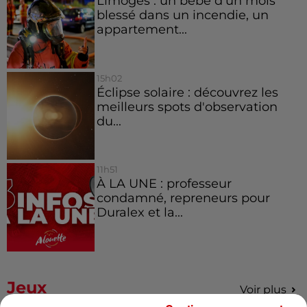
Limoges : un bébé d'un mois
blessé dans un incendie, un
appartement...
15h02
Éclipse solaire : découvrez les
meilleurs spots d'observation
du...
11h51
À LA UNE : professeur
condamné, repreneurs pour
Duralex et la...
Jeux
Voir plus