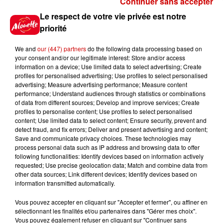
Continuer sans accepter
Gagnez vos places pour le
Le respect de votre vie privée est notre
festival Marché Gourmand 2026
priorité
à Coulon !
We and
our (447) partners
do the following data processing based on
your consent and/or our legitimate interest: Store and/or access
information on a device; Use limited data to select advertising; Create
profiles for personalised advertising; Use profiles to select personalised
Le Duel - Gagnez vos entrées
advertising; Measure advertising performance; Measure content
pour l'un des zoos de nos
performance; Understand audiences through statistics or combinations
régions !
of data from different sources; Develop and improve services; Create
profiles to personalise content; Use profiles to select personalised
content; Use limited data to select content; Ensure security, prevent and
detect fraud, and fix errors; Deliver and present advertising and content;
Save and communicate privacy choices. These technologies may
Destination Vacances - Gagnez
process personal data such as IP address and browsing data to offer
votre séjour en famille au cœur
following functionalities: Identify devices based on information actively
requested; Use precise geolocation data; Match and combine data from
de la...
other data sources; Link different devices; Identify devices based on
information transmitted automatically.
Vous pouvez accepter en cliquant sur "Accepter et fermer", ou affiner en
sélectionnant les finalités et/ou partenaires dans "Gérer mes choix".
Destination Vacances : inscrivez-
Vous pouvez également refuser en cliquant sur "Continuer sans