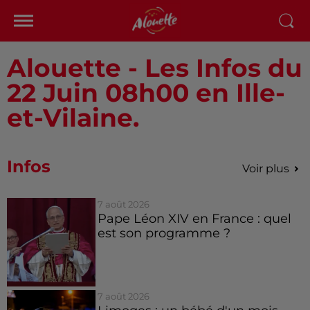
Alouette - Les Infos du
22 Juin 08h00 en Ille-
et-Vilaine.
Infos
Voir plus
7 août 2026
Pape Léon XIV en France : quel
est son programme ?
7 août 2026