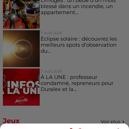
Limoges : un bébé d'un mois
blessé dans un incendie, un
appartement...
7 août 2026
Éclipse solaire : découvrez les
meilleurs spots d'observation
du...
7 août 2026
À LA UNE : professeur
condamné, repreneurs pour
Duralex et la...
Jeux
Voir plus