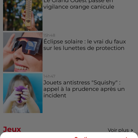
Le Grand Ouest passe en
vigilance orange canicule
15h48
Éclipse solaire : le vrai du faux
sur les lunettes de protection
14h47
Jouets antistress "Squishy" :
appel à la prudence après un
incident
Jeux
Voir plus