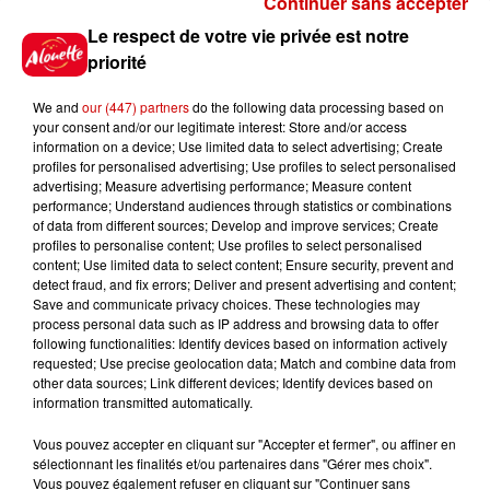
Continuer sans accepter
Gagnez vos places pour
Le respect de votre vie privée est notre
l'événement Ride the Show à
priorité
Morlaix !
We and
our (447) partners
do the following data processing based on
your consent and/or our legitimate interest: Store and/or access
information on a device; Use limited data to select advertising; Create
profiles for personalised advertising; Use profiles to select personalised
Gagnez vos places pour le
advertising; Measure advertising performance; Measure content
festival Marché Gourmand 2026
performance; Understand audiences through statistics or combinations
à Coulon !
of data from different sources; Develop and improve services; Create
profiles to personalise content; Use profiles to select personalised
content; Use limited data to select content; Ensure security, prevent and
detect fraud, and fix errors; Deliver and present advertising and content;
Save and communicate privacy choices. These technologies may
Le Duel - Gagnez vos entrées
process personal data such as IP address and browsing data to offer
pour le parc animalier de votre
following functionalities: Identify devices based on information actively
requested; Use precise geolocation data; Match and combine data from
choix !
other data sources; Link different devices; Identify devices based on
information transmitted automatically.
Vous pouvez accepter en cliquant sur "Accepter et fermer", ou affiner en
sélectionnant les finalités et/ou partenaires dans "Gérer mes choix".
Destination Vacances - Gagnez
Vous pouvez également refuser en cliquant sur "Continuer sans