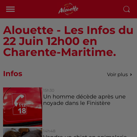
Alouette - Les Infos du
22 Juin 12h00 en
Charente-Maritime.
Infos
Voir plus
15h30
Un homme décède après une
noyade dans le Finistère
14h48