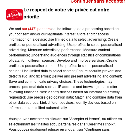
Continuer sans accepter
Gagnez vos places pour le
Le respect de votre vie privée est notre
Festival du Roi Arthur 2026 !
priorité
We and
our (447) partners
do the following data processing based on
your consent and/or our legitimate interest: Store and/or access
information on a device; Use limited data to select advertising; Create
profiles for personalised advertising; Use profiles to select personalised
Gagnez vos entrées pour le
advertising; Measure advertising performance; Measure content
Musée du Sport Automobile au
performance; Understand audiences through statistics or combinations
Mans !
of data from different sources; Develop and improve services; Create
profiles to personalise content; Use profiles to select personalised
content; Use limited data to select content; Ensure security, prevent and
detect fraud, and fix errors; Deliver and present advertising and content;
Save and communicate privacy choices. These technologies may
Alouette vous invite à
process personal data such as IP address and browsing data to offer
Futuroscope Xperiences !
following functionalities: Identify devices based on information actively
requested; Use precise geolocation data; Match and combine data from
other data sources; Link different devices; Identify devices based on
information transmitted automatically.
Vous pouvez accepter en cliquant sur "Accepter et fermer", ou affiner en
sélectionnant les finalités et/ou partenaires dans "Gérer mes choix".
Le Duel - Gagnez votre balade
Vous pouvez également refuser en cliquant sur "Continuer sans