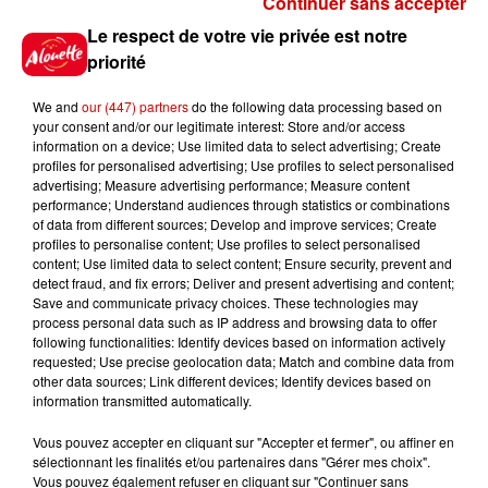
Continuer sans accepter
Gagnez vos places pour le
Le respect de votre vie privée est notre
Festival du Roi Arthur 2026 !
priorité
We and
our (447) partners
do the following data processing based on
your consent and/or our legitimate interest: Store and/or access
information on a device; Use limited data to select advertising; Create
profiles for personalised advertising; Use profiles to select personalised
Gagnez vos entrées pour le
advertising; Measure advertising performance; Measure content
Musée du Sport Automobile au
performance; Understand audiences through statistics or combinations
Mans !
of data from different sources; Develop and improve services; Create
profiles to personalise content; Use profiles to select personalised
content; Use limited data to select content; Ensure security, prevent and
detect fraud, and fix errors; Deliver and present advertising and content;
Save and communicate privacy choices. These technologies may
Alouette vous invite à
process personal data such as IP address and browsing data to offer
Futuroscope Xperiences !
following functionalities: Identify devices based on information actively
requested; Use precise geolocation data; Match and combine data from
other data sources; Link different devices; Identify devices based on
information transmitted automatically.
Vous pouvez accepter en cliquant sur "Accepter et fermer", ou affiner en
sélectionnant les finalités et/ou partenaires dans "Gérer mes choix".
Le Duel - Gagnez votre balade
Vous pouvez également refuser en cliquant sur "Continuer sans