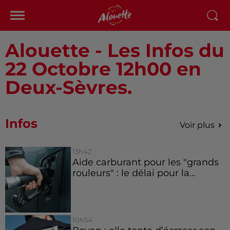
Alouette - Les Infos du
22 Octobre 12h00 en
Deux-Sèvres.
Infos
Voir plus
13h42
Aide carburant pour les "grands
rouleurs" : le délai pour la...
10h54