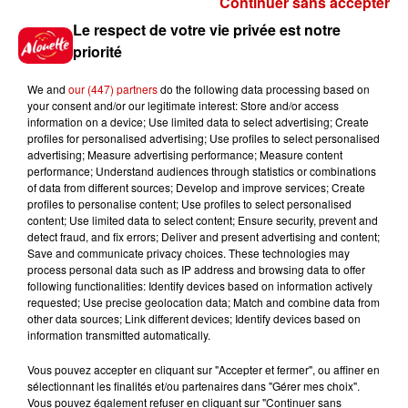
Continuer sans accepter
Gagnez vos places pour le
Le respect de votre vie privée est notre
festival Marché Gourmand 2026
priorité
à Coulon !
We and
our (447) partners
do the following data processing based on
your consent and/or our legitimate interest: Store and/or access
information on a device; Use limited data to select advertising; Create
profiles for personalised advertising; Use profiles to select personalised
Le Duel - Gagnez vos entrées
advertising; Measure advertising performance; Measure content
pour l'un des zoos de nos
performance; Understand audiences through statistics or combinations
régions !
of data from different sources; Develop and improve services; Create
profiles to personalise content; Use profiles to select personalised
content; Use limited data to select content; Ensure security, prevent and
detect fraud, and fix errors; Deliver and present advertising and content;
Save and communicate privacy choices. These technologies may
Destination Vacances - Gagnez
process personal data such as IP address and browsing data to offer
votre séjour en famille au cœur
following functionalities: Identify devices based on information actively
requested; Use precise geolocation data; Match and combine data from
de la...
other data sources; Link different devices; Identify devices based on
information transmitted automatically.
Vous pouvez accepter en cliquant sur "Accepter et fermer", ou affiner en
sélectionnant les finalités et/ou partenaires dans "Gérer mes choix".
Destination Vacances : inscrivez-
Vous pouvez également refuser en cliquant sur "Continuer sans