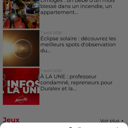
Limoges : un bébé d'un mois
blessé dans un incendie, un
appartement...
7 août 2026
Éclipse solaire : découvrez les
meilleurs spots d'observation
du...
7 août 2026
À LA UNE : professeur
condamné, repreneurs pour
Duralex et la...
Jeux
Voir plus