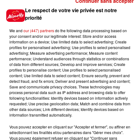
Continuer sans accepter
Gagnez vos places pour le
Le respect de votre vie privée est notre
festival Marché Gourmand 2026
priorité
à Coulon !
We and
our (447) partners
do the following data processing based on
your consent and/or our legitimate interest: Store and/or access
information on a device; Use limited data to select advertising; Create
profiles for personalised advertising; Use profiles to select personalised
Le Duel - Gagnez vos entrées
advertising; Measure advertising performance; Measure content
pour l'un des zoos de nos
performance; Understand audiences through statistics or combinations
régions !
of data from different sources; Develop and improve services; Create
profiles to personalise content; Use profiles to select personalised
content; Use limited data to select content; Ensure security, prevent and
detect fraud, and fix errors; Deliver and present advertising and content;
Save and communicate privacy choices. These technologies may
Destination Vacances - Gagnez
process personal data such as IP address and browsing data to offer
votre séjour en famille au cœur
following functionalities: Identify devices based on information actively
requested; Use precise geolocation data; Match and combine data from
de la...
other data sources; Link different devices; Identify devices based on
information transmitted automatically.
Vous pouvez accepter en cliquant sur "Accepter et fermer", ou affiner en
sélectionnant les finalités et/ou partenaires dans "Gérer mes choix".
Destination Vacances : inscrivez-
Vous pouvez également refuser en cliquant sur "Continuer sans