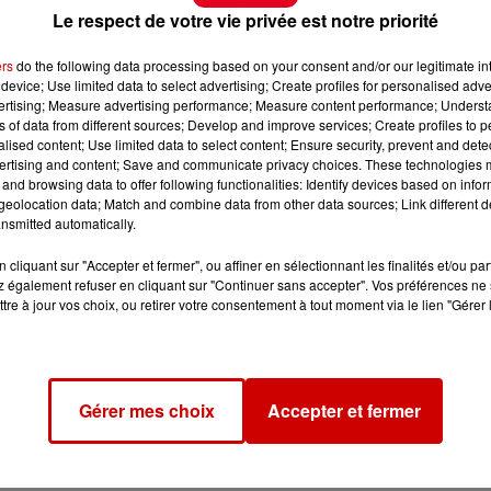
Le respect de votre vie privée est notre priorité
ers
do the following data processing based on your consent and/or our legitimate int
device; Use limited data to select advertising; Create profiles for personalised adver
vertising; Measure advertising performance; Measure content performance; Unders
ns of data from different sources; Develop and improve services; Create profiles to 
alised content; Use limited data to select content; Ensure security, prevent and detect
ertising and content; Save and communicate privacy choices. These technologies
and browsing data to offer following functionalities: Identify devices based on infor
eolocation data; Match and combine data from other data sources; Link different de
nsmitted automatically.
cliquant sur "Accepter et fermer", ou affiner en sélectionnant les finalités et/ou pa
 également refuser en cliquant sur "Continuer sans accepter". Vos préférences ne 
tre à jour vos choix, ou retirer votre consentement à tout moment via le lien "Gérer 
Gérer mes choix
Accepter et fermer