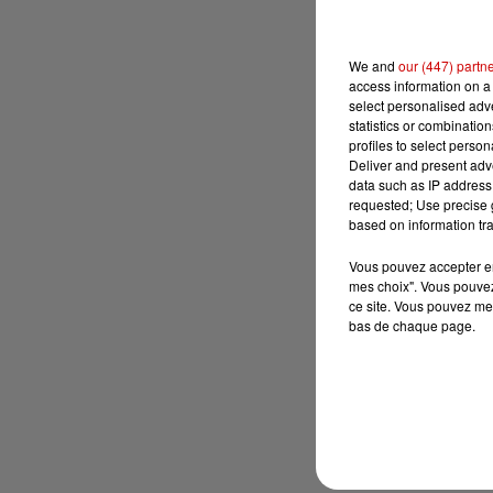
We and
our (447) partn
access information on a 
select personalised ad
statistics or combinatio
profiles to select person
Deliver and present adv
data such as IP address 
requested; Use precise g
based on information tra
Vous pouvez accepter en 
mes choix". Vous pouvez
ce site. Vous pouvez met
bas de chaque page.