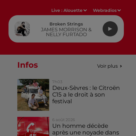
Live :
Alouette
Webradios
Broken Strings
JAMES MORRISON &
NELLY FURTADO
Infos
Voir plus
7h03
Deux-Sèvres : le Citroën
C15 a le droit à son
festival
6 août 2026
Un homme décède
après une noyade dans