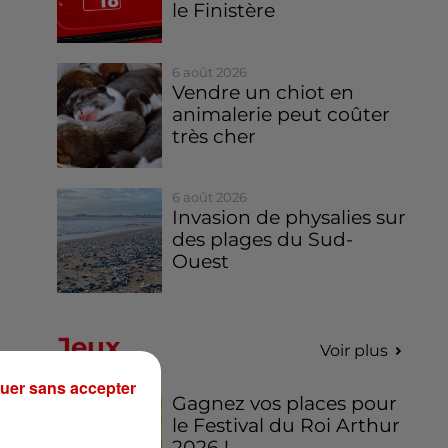
le Finistère
6 août 2026
Vendre un chiot en
animalerie peut coûter
très cher
6 août 2026
Invasion de physalies sur
des plages du Sud-
Ouest
Jeux
Voir plus
uer sans accepter
Gagnez vos places pour
le Festival du Roi Arthur
2026 !