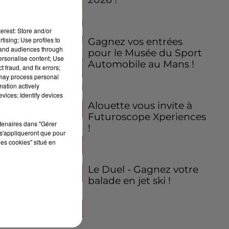
erest: Store and/or
tising; Use profiles to
Gagnez vos entrées
tand audiences through
pour le Musée du Sport
personalise content; Use
Automobile au Mans !
 fraud, and fix errors;
 may process personal
mation actively
vices; Identify devices
Alouette vous invite à
Futuroscope Xperiences
rtenaires dans "Gérer
!
s'appliqueront que pour
les cookies" situé en
Le Duel - Gagnez votre
balade en jet ski !