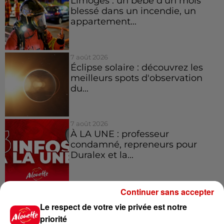
Limoges : un bébé d'un mois
blessé dans un incendie, un
appartement...
7 août 2026
Éclipse solaire : découvrez les
meilleurs spots d'observation
du...
7 août 2026
À LA UNE : professeur
condamné, repreneurs pour
Duralex et la...
Continuer sans accepter
Le respect de votre vie privée est notre
Jeux
Voir plus
priorité