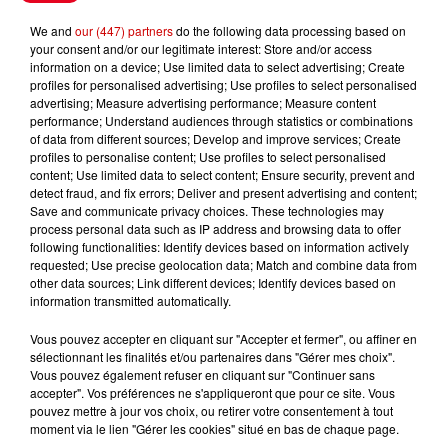
Le Duel - Gagnez vos entrées
We and
our (447) partners
do the following data processing based on
pour l'un des zoos de nos
your consent and/or our legitimate interest: Store and/or access
information on a device; Use limited data to select advertising; Create
régions !
profiles for personalised advertising; Use profiles to select personalised
advertising; Measure advertising performance; Measure content
performance; Understand audiences through statistics or combinations
of data from different sources; Develop and improve services; Create
profiles to personalise content; Use profiles to select personalised
Destination Vacances - Gagnez
content; Use limited data to select content; Ensure security, prevent and
votre séjour en famille au cœur
detect fraud, and fix errors; Deliver and present advertising and content;
de la...
Save and communicate privacy choices. These technologies may
process personal data such as IP address and browsing data to offer
following functionalities: Identify devices based on information actively
requested; Use precise geolocation data; Match and combine data from
other data sources; Link different devices; Identify devices based on
Destination Vacances : inscrivez-
information transmitted automatically.
vous !
Vous pouvez accepter en cliquant sur "Accepter et fermer", ou affiner en
sélectionnant les finalités et/ou partenaires dans "Gérer mes choix".
Vous pouvez également refuser en cliquant sur "Continuer sans
accepter". Vos préférences ne s'appliqueront que pour ce site. Vous
pouvez mettre à jour vos choix, ou retirer votre consentement à tout
moment via le lien "Gérer les cookies" situé en bas de chaque page.