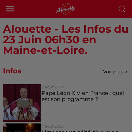
Alouette - Les Infos du
23 Juin 06h30 en
Maine-et-Loire.
Infos
Voir plus
7 août 2026
Pape Léon XIV en France : quel
est son programme ?
7 août 2026