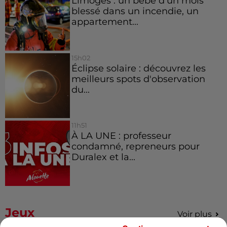
Limoges : un bébé d'un mois
blessé dans un incendie, un
appartement...
15h02
Éclipse solaire : découvrez les
meilleurs spots d'observation
du...
11h51
À LA UNE : professeur
condamné, repreneurs pour
Duralex et la...
Jeux
Voir plus