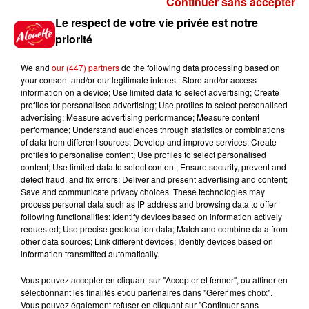
Continuer sans accepter
Le Duel - Gagnez vos entrées
Le respect de votre vie privée est notre
pour l'un des zoos de nos
priorité
régions !
We and
our (447) partners
do the following data processing based on
your consent and/or our legitimate interest: Store and/or access
information on a device; Use limited data to select advertising; Create
profiles for personalised advertising; Use profiles to select personalised
Gagnez vos places pour le
advertising; Measure advertising performance; Measure content
Festival du Roi Arthur 2026 !
performance; Understand audiences through statistics or combinations
of data from different sources; Develop and improve services; Create
profiles to personalise content; Use profiles to select personalised
content; Use limited data to select content; Ensure security, prevent and
detect fraud, and fix errors; Deliver and present advertising and content;
Save and communicate privacy choices. These technologies may
Gagnez vos entrées pour le
process personal data such as IP address and browsing data to offer
Musée du Sport Automobile au
following functionalities: Identify devices based on information actively
requested; Use precise geolocation data; Match and combine data from
Mans !
other data sources; Link different devices; Identify devices based on
information transmitted automatically.
Vous pouvez accepter en cliquant sur "Accepter et fermer", ou affiner en
sélectionnant les finalités et/ou partenaires dans "Gérer mes choix".
Destination Vacances - Gagnez
Vous pouvez également refuser en cliquant sur "Continuer sans