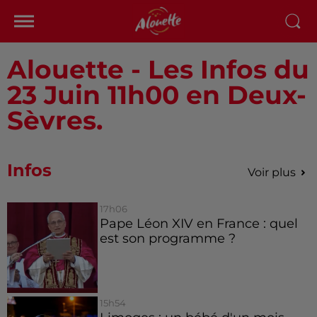
Alouette - Les Infos du
23 Juin 11h00 en Deux-
Sèvres.
Infos
Voir plus
17h06
Pape Léon XIV en France : quel
est son programme ?
15h54