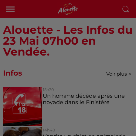
Alouette - Les Infos du
23 Mai 07h00 en
Vendée.
Infos
Voir plus
15h30
Un homme décède après une
noyade dans le Finistère
14h48