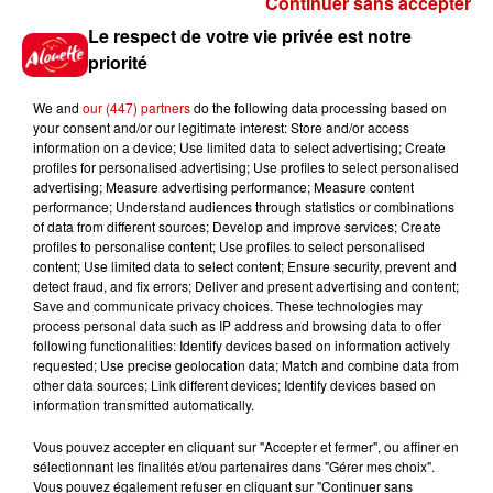
Continuer sans accepter
Gagnez vos places pour le
Le respect de votre vie privée est notre
Festival du Roi Arthur 2026 !
priorité
We and
our (447) partners
do the following data processing based on
your consent and/or our legitimate interest: Store and/or access
information on a device; Use limited data to select advertising; Create
profiles for personalised advertising; Use profiles to select personalised
Gagnez vos entrées pour le
advertising; Measure advertising performance; Measure content
Musée du Sport Automobile au
performance; Understand audiences through statistics or combinations
Mans !
of data from different sources; Develop and improve services; Create
profiles to personalise content; Use profiles to select personalised
content; Use limited data to select content; Ensure security, prevent and
detect fraud, and fix errors; Deliver and present advertising and content;
Save and communicate privacy choices. These technologies may
Alouette vous invite à
process personal data such as IP address and browsing data to offer
Futuroscope Xperiences !
following functionalities: Identify devices based on information actively
requested; Use precise geolocation data; Match and combine data from
other data sources; Link different devices; Identify devices based on
information transmitted automatically.
Vous pouvez accepter en cliquant sur "Accepter et fermer", ou affiner en
sélectionnant les finalités et/ou partenaires dans "Gérer mes choix".
Le Duel - Gagnez votre balade
Vous pouvez également refuser en cliquant sur "Continuer sans