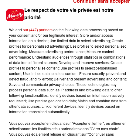
Continuer sans accepter
Gagnez vos places pour le
Le respect de votre vie privée est notre
Festival du Roi Arthur 2026 !
priorité
We and
our (447) partners
do the following data processing based on
your consent and/or our legitimate interest: Store and/or access
information on a device; Use limited data to select advertising; Create
profiles for personalised advertising; Use profiles to select personalised
Gagnez vos entrées pour le
advertising; Measure advertising performance; Measure content
Musée du Sport Automobile au
performance; Understand audiences through statistics or combinations
Mans !
of data from different sources; Develop and improve services; Create
profiles to personalise content; Use profiles to select personalised
content; Use limited data to select content; Ensure security, prevent and
detect fraud, and fix errors; Deliver and present advertising and content;
Save and communicate privacy choices. These technologies may
Alouette vous invite à
process personal data such as IP address and browsing data to offer
Futuroscope Xperiences !
following functionalities: Identify devices based on information actively
requested; Use precise geolocation data; Match and combine data from
other data sources; Link different devices; Identify devices based on
information transmitted automatically.
Vous pouvez accepter en cliquant sur "Accepter et fermer", ou affiner en
sélectionnant les finalités et/ou partenaires dans "Gérer mes choix".
Le Duel - Gagnez votre balade
Vous pouvez également refuser en cliquant sur "Continuer sans