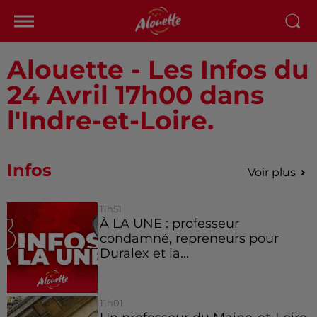
Alouette - Les Infos du
24 Avril 17h00 dans
l'Indre-et-Loire.
Infos
Voir plus
11h51
À LA UNE : professeur
condamné, repreneurs pour
Duralex et la...
11h01