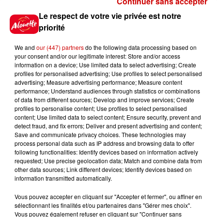
Continuer sans accepter
Gagnez vos places pour le
Le respect de votre vie privée est notre
Festival du Roi Arthur 2026 !
priorité
We and
our (447) partners
do the following data processing based on
your consent and/or our legitimate interest: Store and/or access
information on a device; Use limited data to select advertising; Create
profiles for personalised advertising; Use profiles to select personalised
Gagnez vos entrées pour le
advertising; Measure advertising performance; Measure content
Musée du Sport Automobile au
performance; Understand audiences through statistics or combinations
Mans !
of data from different sources; Develop and improve services; Create
profiles to personalise content; Use profiles to select personalised
content; Use limited data to select content; Ensure security, prevent and
detect fraud, and fix errors; Deliver and present advertising and content;
Save and communicate privacy choices. These technologies may
Alouette vous invite à
process personal data such as IP address and browsing data to offer
Futuroscope Xperiences !
following functionalities: Identify devices based on information actively
requested; Use precise geolocation data; Match and combine data from
other data sources; Link different devices; Identify devices based on
information transmitted automatically.
Vous pouvez accepter en cliquant sur "Accepter et fermer", ou affiner en
sélectionnant les finalités et/ou partenaires dans "Gérer mes choix".
Le Duel - Gagnez votre balade
Vous pouvez également refuser en cliquant sur "Continuer sans