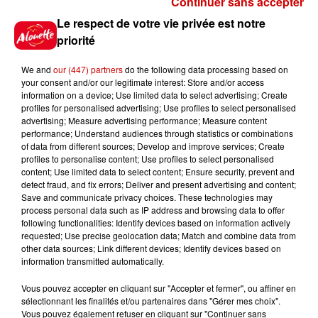
Continuer sans accepter
Le Duel - Gagnez vos entrées
Le respect de votre vie privée est notre
pour l'un des zoos de nos
priorité
régions !
We and
our (447) partners
do the following data processing based on
your consent and/or our legitimate interest: Store and/or access
information on a device; Use limited data to select advertising; Create
profiles for personalised advertising; Use profiles to select personalised
Gagnez vos places pour le
advertising; Measure advertising performance; Measure content
Festival du Roi Arthur 2026 !
performance; Understand audiences through statistics or combinations
of data from different sources; Develop and improve services; Create
profiles to personalise content; Use profiles to select personalised
content; Use limited data to select content; Ensure security, prevent and
detect fraud, and fix errors; Deliver and present advertising and content;
Save and communicate privacy choices. These technologies may
Gagnez vos entrées pour le
process personal data such as IP address and browsing data to offer
Musée du Sport Automobile au
following functionalities: Identify devices based on information actively
requested; Use precise geolocation data; Match and combine data from
Mans !
other data sources; Link different devices; Identify devices based on
information transmitted automatically.
Vous pouvez accepter en cliquant sur "Accepter et fermer", ou affiner en
sélectionnant les finalités et/ou partenaires dans "Gérer mes choix".
Destination Vacances - Gagnez
Vous pouvez également refuser en cliquant sur "Continuer sans