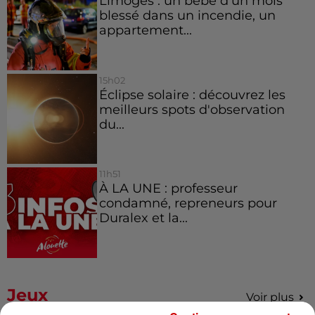
Limoges : un bébé d'un mois
blessé dans un incendie, un
appartement...
15h02
Éclipse solaire : découvrez les
meilleurs spots d'observation
du...
11h51
À LA UNE : professeur
condamné, repreneurs pour
Duralex et la...
Jeux
Voir plus