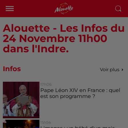
Alouette - Les Infos du
24 Novembre 11h00
dans l'Indre.
Infos
Voir plus
17h06
Pape Léon XIV en France : quel
est son programme ?
15h54