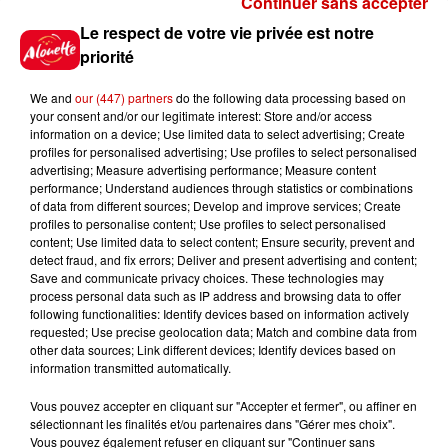
Continuer sans accepter
Gagnez vos places pour le
Le respect de votre vie privée est notre
Festival du Roi Arthur 2026 !
priorité
We and
our (447) partners
do the following data processing based on
your consent and/or our legitimate interest: Store and/or access
information on a device; Use limited data to select advertising; Create
profiles for personalised advertising; Use profiles to select personalised
Gagnez vos entrées pour le
advertising; Measure advertising performance; Measure content
Musée du Sport Automobile au
performance; Understand audiences through statistics or combinations
Mans !
of data from different sources; Develop and improve services; Create
profiles to personalise content; Use profiles to select personalised
content; Use limited data to select content; Ensure security, prevent and
detect fraud, and fix errors; Deliver and present advertising and content;
Save and communicate privacy choices. These technologies may
Alouette vous invite à
process personal data such as IP address and browsing data to offer
Futuroscope Xperiences !
following functionalities: Identify devices based on information actively
requested; Use precise geolocation data; Match and combine data from
other data sources; Link different devices; Identify devices based on
information transmitted automatically.
Vous pouvez accepter en cliquant sur "Accepter et fermer", ou affiner en
sélectionnant les finalités et/ou partenaires dans "Gérer mes choix".
Le Duel - Gagnez votre balade
Vous pouvez également refuser en cliquant sur "Continuer sans