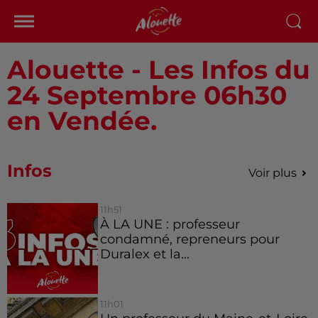
Alouette - Les Infos du
24 Septembre 06h30
en Vendée.
Infos
Voir plus
11h51
À LA UNE : professeur
condamné, repreneurs pour
Duralex et la...
11h01