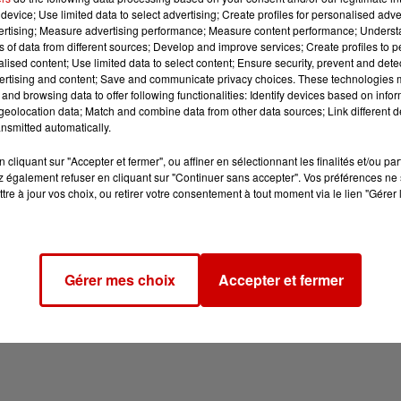
device; Use limited data to select advertising; Create profiles for personalised adver
vertising; Measure advertising performance; Measure content performance; Unders
ns of data from different sources; Develop and improve services; Create profiles to 
alised content; Use limited data to select content; Ensure security, prevent and detect
ertising and content; Save and communicate privacy choices. These technologies
and browsing data to offer following functionalities: Identify devices based on infor
eolocation data; Match and combine data from other data sources; Link different de
nsmitted automatically.
cliquant sur "Accepter et fermer", ou affiner en sélectionnant les finalités et/ou pa
 également refuser en cliquant sur "Continuer sans accepter". Vos préférences ne 
tre à jour vos choix, ou retirer votre consentement à tout moment via le lien "Gérer 
Gérer mes choix
Accepter et fermer