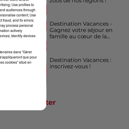
zoos de nos régions !
tising; Use profiles to
tand audiences through
personalise content; Use
 fraud, and fix errors;
Destination Vacances -
 may process personal
Gagnez votre séjour en
mation actively
vices; Identify devices
famille au cœur de la...
rtenaires dans "Gérer
s'appliqueront que pour
Destination Vacances :
les cookies" situé en
inscrivez-vous !
Newsletter