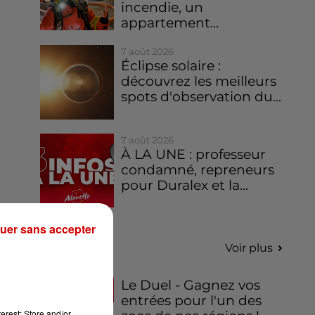
incendie, un
appartement...
7 août 2026
Éclipse solaire :
découvrez les meilleurs
spots d'observation du...
7 août 2026
À LA UNE : professeur
condamné, repreneurs
pour Duralex et la...
uer sans accepter
Jeux
Voir plus
Le Duel - Gagnez vos
entrées pour l'un des
erest: Store and/or