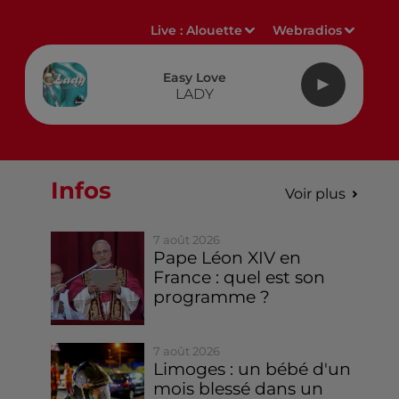
Live :
Alouette
Webradios
Easy Love
LADY
Infos
Voir plus
7 août 2026
Pape Léon XIV en
France : quel est son
programme ?
7 août 2026
Limoges : un bébé d'un
mois blessé dans un