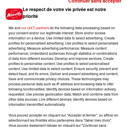
Continuer sans accepter
Gagnez vos places pour le
Le respect de votre vie privée est notre
Festival du Roi Arthur 2026 !
priorité
We and
our (447) partners
do the following data processing based on
your consent and/or our legitimate interest: Store and/or access
information on a device; Use limited data to select advertising; Create
profiles for personalised advertising; Use profiles to select personalised
Gagnez vos entrées pour le
advertising; Measure advertising performance; Measure content
Musée du Sport Automobile au
performance; Understand audiences through statistics or combinations
Mans !
of data from different sources; Develop and improve services; Create
profiles to personalise content; Use profiles to select personalised
content; Use limited data to select content; Ensure security, prevent and
detect fraud, and fix errors; Deliver and present advertising and content;
Save and communicate privacy choices. These technologies may
Alouette vous invite à
process personal data such as IP address and browsing data to offer
Futuroscope Xperiences !
following functionalities: Identify devices based on information actively
requested; Use precise geolocation data; Match and combine data from
other data sources; Link different devices; Identify devices based on
information transmitted automatically.
Vous pouvez accepter en cliquant sur "Accepter et fermer", ou affiner en
sélectionnant les finalités et/ou partenaires dans "Gérer mes choix".
Le Duel - Gagnez votre balade
Vous pouvez également refuser en cliquant sur "Continuer sans