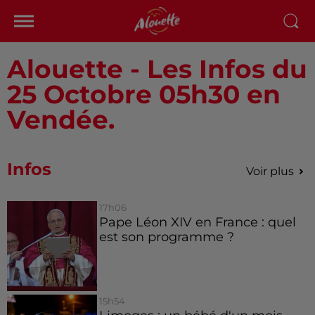
Alouette - Les Infos du
25 Octobre 05h30 en
Vendée.
Infos
Voir plus
17h06
Pape Léon XIV en France : quel
est son programme ?
15h54