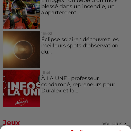
Limoges : un bébé d'un mois
blessé dans un incendie, un
appartement...
15h02
Éclipse solaire : découvrez les
meilleurs spots d'observation
du...
11h51
À LA UNE : professeur
condamné, repreneurs pour
Duralex et la...
Jeux
Voir plus