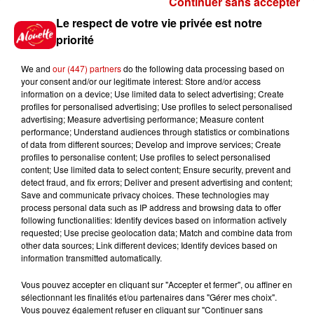
Continuer sans accepter
Gagnez vos places pour le
Le respect de votre vie privée est notre
Festival du Roi Arthur 2026 !
priorité
We and
our (447) partners
do the following data processing based on
your consent and/or our legitimate interest: Store and/or access
information on a device; Use limited data to select advertising; Create
profiles for personalised advertising; Use profiles to select personalised
Gagnez vos entrées pour le
advertising; Measure advertising performance; Measure content
Musée du Sport Automobile au
performance; Understand audiences through statistics or combinations
Mans !
of data from different sources; Develop and improve services; Create
profiles to personalise content; Use profiles to select personalised
content; Use limited data to select content; Ensure security, prevent and
detect fraud, and fix errors; Deliver and present advertising and content;
Save and communicate privacy choices. These technologies may
Alouette vous invite à
process personal data such as IP address and browsing data to offer
Futuroscope Xperiences !
following functionalities: Identify devices based on information actively
requested; Use precise geolocation data; Match and combine data from
other data sources; Link different devices; Identify devices based on
information transmitted automatically.
Vous pouvez accepter en cliquant sur "Accepter et fermer", ou affiner en
sélectionnant les finalités et/ou partenaires dans "Gérer mes choix".
Le Duel - Gagnez votre balade
Vous pouvez également refuser en cliquant sur "Continuer sans