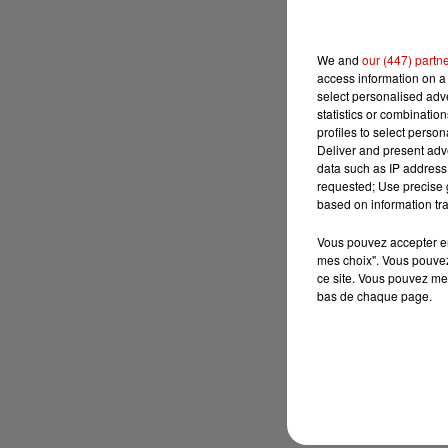
We and
our (447) partn
access information on a 
select personalised ad
statistics or combinatio
profiles to select person
Deliver and present adv
data such as IP address 
requested; Use precise g
based on information tra
Vous pouvez accepter en 
mes choix". Vous pouvez
ce site. Vous pouvez met
bas de chaque page.