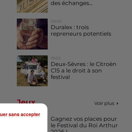
des échanges...
10h10
Duralex : trois
repreneurs potentiels
7h03
Deux-Sèvres : le Citroën
C15 a le droit à son
festival
Jeux
Voir plus
uer sans accepter
Gagnez vos places pour
le Festival du Roi Arthur
2026 !