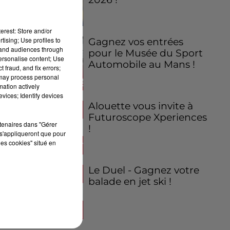
erest: Store and/or
tising; Use profiles to
Gagnez vos entrées
tand audiences through
pour le Musée du Sport
personalise content; Use
Automobile au Mans !
 fraud, and fix errors;
 may process personal
mation actively
vices; Identify devices
Alouette vous invite à
Futuroscope Xperiences
rtenaires dans "Gérer
!
s'appliqueront que pour
les cookies" situé en
Le Duel - Gagnez votre
balade en jet ski !