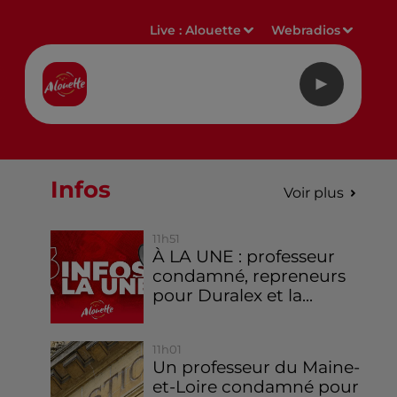
Live :
Alouette
Webradios
Infos
Voir plus
11h51
À LA UNE : professeur
condamné, repreneurs
pour Duralex et la...
11h01
Un professeur du Maine-
et-Loire condamné pour