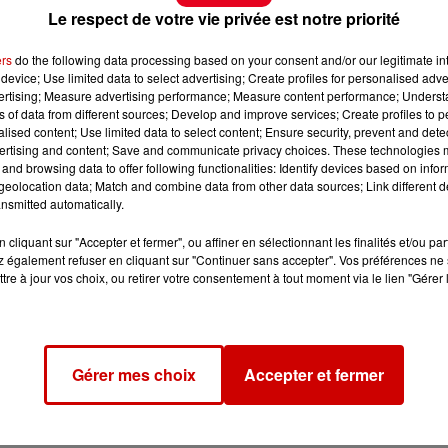
Le respect de votre vie privée est notre priorité
ers
do the following data processing based on your consent and/or our legitimate int
device; Use limited data to select advertising; Create profiles for personalised adver
vertising; Measure advertising performance; Measure content performance; Unders
ns of data from different sources; Develop and improve services; Create profiles to 
alised content; Use limited data to select content; Ensure security, prevent and detect
ertising and content; Save and communicate privacy choices. These technologies
and browsing data to offer following functionalities: Identify devices based on infor
eolocation data; Match and combine data from other data sources; Link different de
nsmitted automatically.
cliquant sur "Accepter et fermer", ou affiner en sélectionnant les finalités et/ou pa
 également refuser en cliquant sur "Continuer sans accepter". Vos préférences ne 
tre à jour vos choix, ou retirer votre consentement à tout moment via le lien "Gérer 
Gérer mes choix
Accepter et fermer