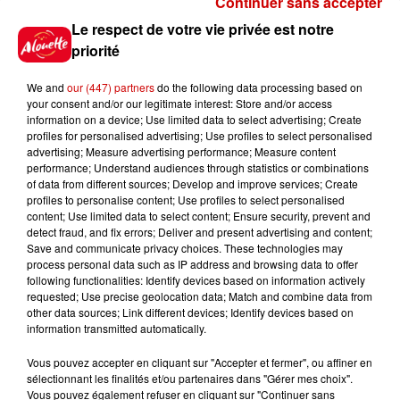
Continuer sans accepter
Gagnez vos places pour le
Le respect de votre vie privée est notre
Festival du Roi Arthur 2026 !
priorité
We and
our (447) partners
do the following data processing based on
your consent and/or our legitimate interest: Store and/or access
information on a device; Use limited data to select advertising; Create
profiles for personalised advertising; Use profiles to select personalised
Gagnez vos entrées pour le
advertising; Measure advertising performance; Measure content
Musée du Sport Automobile au
performance; Understand audiences through statistics or combinations
Mans !
of data from different sources; Develop and improve services; Create
profiles to personalise content; Use profiles to select personalised
content; Use limited data to select content; Ensure security, prevent and
detect fraud, and fix errors; Deliver and present advertising and content;
Save and communicate privacy choices. These technologies may
Alouette vous invite à
process personal data such as IP address and browsing data to offer
Futuroscope Xperiences !
following functionalities: Identify devices based on information actively
requested; Use precise geolocation data; Match and combine data from
other data sources; Link different devices; Identify devices based on
information transmitted automatically.
Vous pouvez accepter en cliquant sur "Accepter et fermer", ou affiner en
sélectionnant les finalités et/ou partenaires dans "Gérer mes choix".
Le Duel - Gagnez votre balade
Vous pouvez également refuser en cliquant sur "Continuer sans