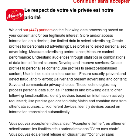
Continuer sans accepter
Gagnez vos places pour le
Le respect de votre vie privée est notre
Festival du Roi Arthur 2026 !
priorité
We and
our (447) partners
do the following data processing based on
your consent and/or our legitimate interest: Store and/or access
information on a device; Use limited data to select advertising; Create
profiles for personalised advertising; Use profiles to select personalised
Gagnez vos entrées pour le
advertising; Measure advertising performance; Measure content
Musée du Sport Automobile au
performance; Understand audiences through statistics or combinations
Mans !
of data from different sources; Develop and improve services; Create
profiles to personalise content; Use profiles to select personalised
content; Use limited data to select content; Ensure security, prevent and
detect fraud, and fix errors; Deliver and present advertising and content;
Save and communicate privacy choices. These technologies may
Alouette vous invite à
process personal data such as IP address and browsing data to offer
Futuroscope Xperiences !
following functionalities: Identify devices based on information actively
requested; Use precise geolocation data; Match and combine data from
other data sources; Link different devices; Identify devices based on
information transmitted automatically.
Vous pouvez accepter en cliquant sur "Accepter et fermer", ou affiner en
sélectionnant les finalités et/ou partenaires dans "Gérer mes choix".
Le Duel - Gagnez votre balade
Vous pouvez également refuser en cliquant sur "Continuer sans