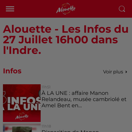
Alouette - Les Infos du
27 Juillet 16h00 dans
l'Indre.
Infos
Voir plus
11h51
À LA UNE : affaire Manon
Relandeau, musée cambriolé et
Amel Bent en...
11h18