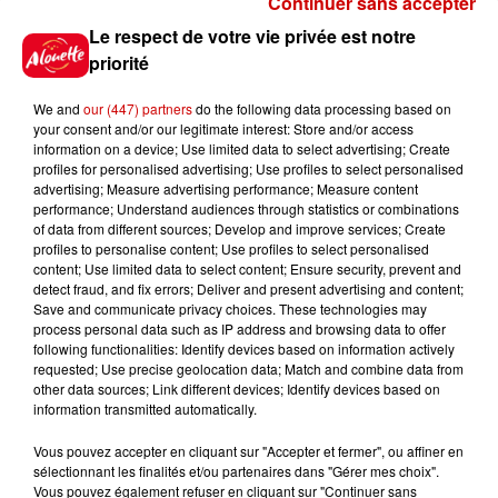
Continuer sans accepter
Gagnez vos places pour le
Le respect de votre vie privée est notre
Festival du Roi Arthur 2026 !
priorité
We and
our (447) partners
do the following data processing based on
your consent and/or our legitimate interest: Store and/or access
information on a device; Use limited data to select advertising; Create
profiles for personalised advertising; Use profiles to select personalised
Gagnez vos entrées pour le
advertising; Measure advertising performance; Measure content
Musée du Sport Automobile au
performance; Understand audiences through statistics or combinations
Mans !
of data from different sources; Develop and improve services; Create
profiles to personalise content; Use profiles to select personalised
content; Use limited data to select content; Ensure security, prevent and
detect fraud, and fix errors; Deliver and present advertising and content;
Save and communicate privacy choices. These technologies may
Alouette vous invite à
process personal data such as IP address and browsing data to offer
Futuroscope Xperiences !
following functionalities: Identify devices based on information actively
requested; Use precise geolocation data; Match and combine data from
other data sources; Link different devices; Identify devices based on
information transmitted automatically.
Vous pouvez accepter en cliquant sur "Accepter et fermer", ou affiner en
sélectionnant les finalités et/ou partenaires dans "Gérer mes choix".
Le Duel - Gagnez votre balade
Vous pouvez également refuser en cliquant sur "Continuer sans