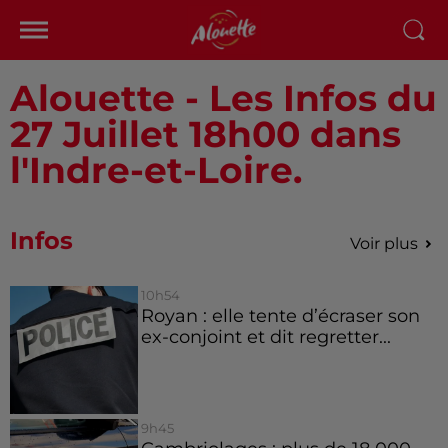
Alouette - Les Infos du
27 Juillet 18h00 dans
l'Indre-et-Loire.
Infos
Voir plus
10h54
Royan : elle tente d’écraser son
ex-conjoint et dit regretter...
9h45