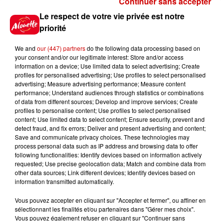
Continuer sans accepter
Gagnez vos places pour le
Le respect de votre vie privée est notre
festival Marché Gourmand 2026
priorité
à Coulon !
We and
our (447) partners
do the following data processing based on
your consent and/or our legitimate interest: Store and/or access
information on a device; Use limited data to select advertising; Create
profiles for personalised advertising; Use profiles to select personalised
Le Duel - Gagnez vos entrées
advertising; Measure advertising performance; Measure content
pour l'un des zoos de nos
performance; Understand audiences through statistics or combinations
régions !
of data from different sources; Develop and improve services; Create
profiles to personalise content; Use profiles to select personalised
content; Use limited data to select content; Ensure security, prevent and
detect fraud, and fix errors; Deliver and present advertising and content;
Save and communicate privacy choices. These technologies may
Destination Vacances - Gagnez
process personal data such as IP address and browsing data to offer
votre séjour en famille au cœur
following functionalities: Identify devices based on information actively
requested; Use precise geolocation data; Match and combine data from
de la...
other data sources; Link different devices; Identify devices based on
information transmitted automatically.
Vous pouvez accepter en cliquant sur "Accepter et fermer", ou affiner en
sélectionnant les finalités et/ou partenaires dans "Gérer mes choix".
Destination Vacances : inscrivez-
Vous pouvez également refuser en cliquant sur "Continuer sans