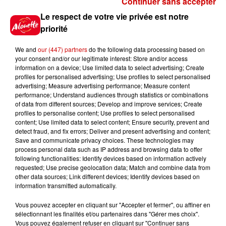
Continuer sans accepter
Gagnez vos places pour le
Le respect de votre vie privée est notre
Festival du Roi Arthur 2026 !
priorité
We and
our (447) partners
do the following data processing based on
your consent and/or our legitimate interest: Store and/or access
information on a device; Use limited data to select advertising; Create
profiles for personalised advertising; Use profiles to select personalised
Gagnez vos entrées pour le
advertising; Measure advertising performance; Measure content
Musée du Sport Automobile au
performance; Understand audiences through statistics or combinations
Mans !
of data from different sources; Develop and improve services; Create
profiles to personalise content; Use profiles to select personalised
content; Use limited data to select content; Ensure security, prevent and
detect fraud, and fix errors; Deliver and present advertising and content;
Save and communicate privacy choices. These technologies may
Alouette vous invite à
process personal data such as IP address and browsing data to offer
Futuroscope Xperiences !
following functionalities: Identify devices based on information actively
requested; Use precise geolocation data; Match and combine data from
other data sources; Link different devices; Identify devices based on
information transmitted automatically.
Vous pouvez accepter en cliquant sur "Accepter et fermer", ou affiner en
sélectionnant les finalités et/ou partenaires dans "Gérer mes choix".
Le Duel - Gagnez votre balade
Vous pouvez également refuser en cliquant sur "Continuer sans