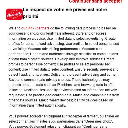
Continuer sans accepter
Gagnez vos places pour le
Le respect de votre vie privée est notre
festival Marché Gourmand 2026
priorité
à Coulon !
We and
our (447) partners
do the following data processing based on
your consent and/or our legitimate interest: Store and/or access
information on a device; Use limited data to select advertising; Create
profiles for personalised advertising; Use profiles to select personalised
Le Duel - Gagnez vos entrées
advertising; Measure advertising performance; Measure content
pour l'un des zoos de nos
performance; Understand audiences through statistics or combinations
régions !
of data from different sources; Develop and improve services; Create
profiles to personalise content; Use profiles to select personalised
content; Use limited data to select content; Ensure security, prevent and
detect fraud, and fix errors; Deliver and present advertising and content;
Save and communicate privacy choices. These technologies may
Destination Vacances - Gagnez
process personal data such as IP address and browsing data to offer
votre séjour en famille au cœur
following functionalities: Identify devices based on information actively
requested; Use precise geolocation data; Match and combine data from
de la...
other data sources; Link different devices; Identify devices based on
information transmitted automatically.
Vous pouvez accepter en cliquant sur "Accepter et fermer", ou affiner en
sélectionnant les finalités et/ou partenaires dans "Gérer mes choix".
Destination Vacances : inscrivez-
Vous pouvez également refuser en cliquant sur "Continuer sans