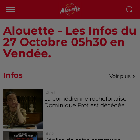
Alouette - Les Infos du
27 Octobre 05h30 en
Vendée.
Infos
Voir plus
12h41
La comédienne rochefortaise
Dominique Frot est décédée
11h12