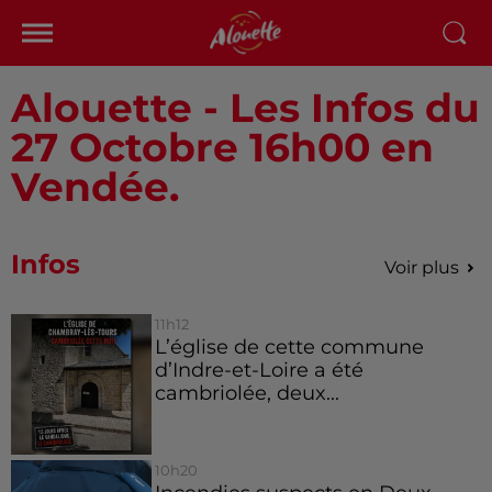
Alouette - Les Infos du
27 Octobre 16h00 en
Vendée.
Infos
Voir plus
11h12
L’église de cette commune
d’Indre-et-Loire a été
cambriolée, deux...
10h20