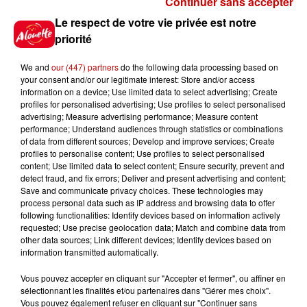
Continuer sans accepter
Gagnez vos places pour le
Le respect de votre vie privée est notre
festival Marché Gourmand 2026
priorité
à Coulon !
We and
our (447) partners
do the following data processing based on
your consent and/or our legitimate interest: Store and/or access
information on a device; Use limited data to select advertising; Create
profiles for personalised advertising; Use profiles to select personalised
Le Duel - Gagnez vos entrées
advertising; Measure advertising performance; Measure content
pour l'un des zoos de nos
performance; Understand audiences through statistics or combinations
régions !
of data from different sources; Develop and improve services; Create
profiles to personalise content; Use profiles to select personalised
content; Use limited data to select content; Ensure security, prevent and
detect fraud, and fix errors; Deliver and present advertising and content;
Save and communicate privacy choices. These technologies may
Destination Vacances - Gagnez
process personal data such as IP address and browsing data to offer
votre séjour en famille au cœur
following functionalities: Identify devices based on information actively
requested; Use precise geolocation data; Match and combine data from
de la...
other data sources; Link different devices; Identify devices based on
information transmitted automatically.
Vous pouvez accepter en cliquant sur "Accepter et fermer", ou affiner en
sélectionnant les finalités et/ou partenaires dans "Gérer mes choix".
Destination Vacances : inscrivez-
Vous pouvez également refuser en cliquant sur "Continuer sans