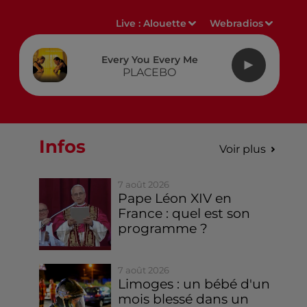
Live :
Alouette
Webradios
Every You Every Me
PLACEBO
Infos
Voir plus
7 août 2026
Pape Léon XIV en
France : quel est son
programme ?
7 août 2026
Limoges : un bébé d'un
mois blessé dans un