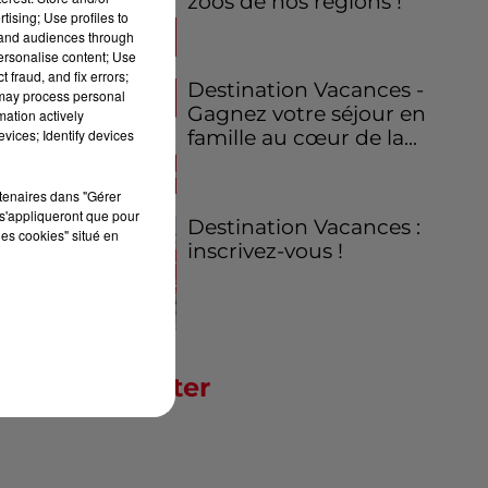
zoos de nos régions !
tising; Use profiles to
tand audiences through
personalise content; Use
 fraud, and fix errors;
Destination Vacances -
 may process personal
Gagnez votre séjour en
mation actively
vices; Identify devices
famille au cœur de la...
rtenaires dans "Gérer
s'appliqueront que pour
Destination Vacances :
les cookies" situé en
inscrivez-vous !
Newsletter