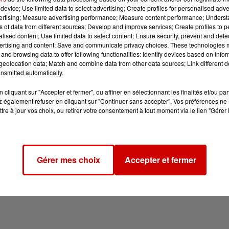
device; Use limited data to select advertising; Create profiles for personalised adver
vertising; Measure advertising performance; Measure content performance; Unders
ns of data from different sources; Develop and improve services; Create profiles to 
alised content; Use limited data to select content; Ensure security, prevent and detect
ertising and content; Save and communicate privacy choices. These technologies
and browsing data to offer following functionalities: Identify devices based on infor
eolocation data; Match and combine data from other data sources; Link different de
nsmitted automatically.
cliquant sur "Accepter et fermer", ou affiner en sélectionnant les finalités et/ou pa
 également refuser en cliquant sur "Continuer sans accepter". Vos préférences ne 
tre à jour vos choix, ou retirer votre consentement à tout moment via le lien "Gérer 
Gérer mes choix
Accepter et fermer