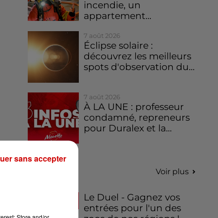
incendie, un
appartement...
7 août 2026
Éclipse solaire :
découvrez les meilleurs
spots d'observation du...
7 août 2026
À LA UNE : professeur
condamné, repreneurs
pour Duralex et la...
uer sans accepter
Jeux
Voir plus
Le Duel - Gagnez vos
entrées pour l'un des
erest: Store and/or