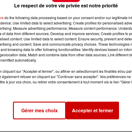
Le respect de votre vie privée est notre priorité
ers
do the following data processing based on your consent and/or our legitimate int
device; Use limited data to select advertising; Create profiles for personalised adver
vertising; Measure advertising performance; Measure content performance; Unders
ns of data from different sources; Develop and improve services; Create profiles to 
alised content; Use limited data to select content; Ensure security, prevent and detect
ertising and content; Save and communicate privacy choices. These technologies
and browsing data to offer following functionalities: Identify devices based on infor
eolocation data; Match and combine data from other data sources; Link different de
nsmitted automatically.
cliquant sur "Accepter et fermer", ou affiner en sélectionnant les finalités et/ou pa
 également refuser en cliquant sur "Continuer sans accepter". Vos préférences ne 
tre à jour vos choix, ou retirer votre consentement à tout moment via le lien "Gérer 
Gérer mes choix
Accepter et fermer