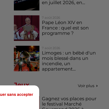
en juillet 2026, en...
7 août 2026
Pape Léon XIV en
France : quel est son
programme ?
7 août 2026
Limoges : un bébé d'un
mois blessé dans un
incendie, un
appartement...
Jeux
Voir plus
uer sans accepter
Gagnez vos places pour
le festival Marché