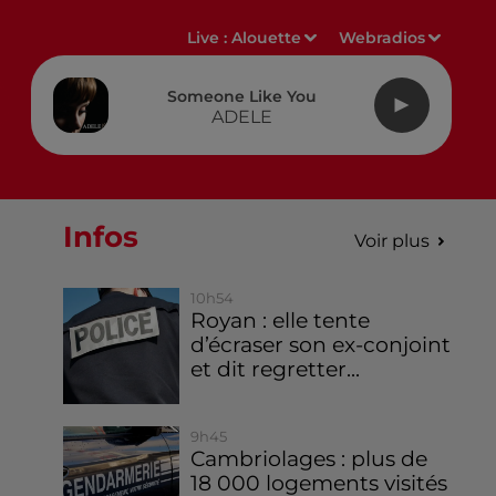
Live :
Alouette
Webradios
Someone Like You
ADELE
Infos
Voir plus
10h54
Royan : elle tente
d’écraser son ex-conjoint
et dit regretter...
9h45
Cambriolages : plus de
18 000 logements visités