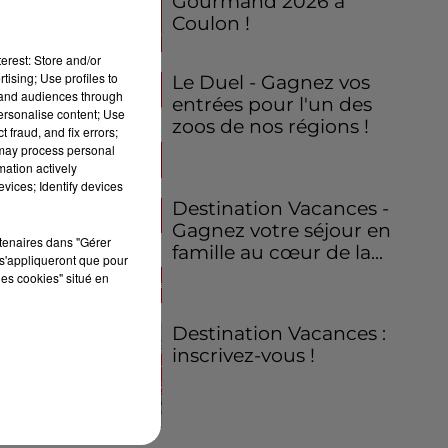
Gourmand 2026 à
Coulon !
erest: Store and/or
tising; Use profiles to
Le Duel - Gagnez vos
tand audiences through
entrées pour l'un des
personalise content; Use
zoos de nos régions !
 fraud, and fix errors;
 may process personal
mation actively
vices; Identify devices
Destination Vacances -
Gagnez votre séjour en
rtenaires dans "Gérer
famille au cœur de la...
s'appliqueront que pour
les cookies" situé en
Destination Vacances :
inscrivez-vous !