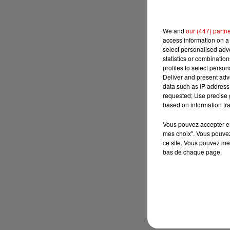
We and
our (447) partn
access information on a 
select personalised ad
statistics or combinatio
profiles to select person
Deliver and present adv
data such as IP address 
requested; Use precise g
based on information tra
Vous pouvez accepter en 
mes choix". Vous pouvez
ce site. Vous pouvez met
bas de chaque page.