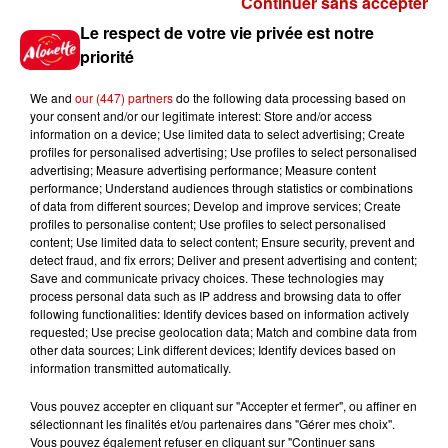
Continuer sans accepter
Gagnez vos places pour le
Le respect de votre vie privée est notre
Festival du Roi Arthur 2026 !
priorité
We and
our (447) partners
do the following data processing based on
your consent and/or our legitimate interest: Store and/or access
information on a device; Use limited data to select advertising; Create
profiles for personalised advertising; Use profiles to select personalised
Gagnez vos entrées pour le
advertising; Measure advertising performance; Measure content
Musée du Sport Automobile au
performance; Understand audiences through statistics or combinations
Mans !
of data from different sources; Develop and improve services; Create
profiles to personalise content; Use profiles to select personalised
content; Use limited data to select content; Ensure security, prevent and
detect fraud, and fix errors; Deliver and present advertising and content;
Save and communicate privacy choices. These technologies may
Alouette vous invite à
process personal data such as IP address and browsing data to offer
Futuroscope Xperiences !
following functionalities: Identify devices based on information actively
requested; Use precise geolocation data; Match and combine data from
other data sources; Link different devices; Identify devices based on
information transmitted automatically.
Vous pouvez accepter en cliquant sur "Accepter et fermer", ou affiner en
sélectionnant les finalités et/ou partenaires dans "Gérer mes choix".
Le Duel - Gagnez votre balade
Vous pouvez également refuser en cliquant sur "Continuer sans