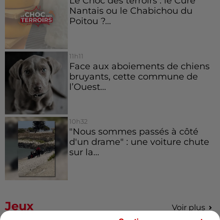
Le Choc des terroirs : le Curé
Nantais ou le Chabichou du
Poitou ?...
11h11
Face aux aboiements de chiens
bruyants, cette commune de
l’Ouest...
10h32
"Nous sommes passés à côté
d'un drame" : une voiture chute
sur la...
Jeux
Voir plus