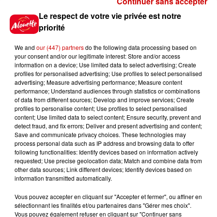
Continuer sans accepter
Gagnez vos places pour
Le respect de votre vie privée est notre
l'événement Ride the Show à
priorité
Morlaix !
We and
our (447) partners
do the following data processing based on
your consent and/or our legitimate interest: Store and/or access
information on a device; Use limited data to select advertising; Create
profiles for personalised advertising; Use profiles to select personalised
Gagnez vos places pour le
advertising; Measure advertising performance; Measure content
festival Marché Gourmand 2026
performance; Understand audiences through statistics or combinations
à Coulon !
of data from different sources; Develop and improve services; Create
profiles to personalise content; Use profiles to select personalised
content; Use limited data to select content; Ensure security, prevent and
detect fraud, and fix errors; Deliver and present advertising and content;
Save and communicate privacy choices. These technologies may
Le Duel - Gagnez vos entrées
process personal data such as IP address and browsing data to offer
pour l'un des zoos de nos
following functionalities: Identify devices based on information actively
requested; Use precise geolocation data; Match and combine data from
régions !
other data sources; Link different devices; Identify devices based on
information transmitted automatically.
Vous pouvez accepter en cliquant sur "Accepter et fermer", ou affiner en
sélectionnant les finalités et/ou partenaires dans "Gérer mes choix".
Destination Vacances - Gagnez
Vous pouvez également refuser en cliquant sur "Continuer sans