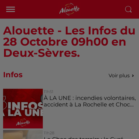
Alouette - Les Infos du
28 Octobre 09h00 en
Deux-Sèvres.
Infos
Voir plus
11h51
À LA UNE : incendies volontaires,
accident à La Rochelle et Choc...
11h28