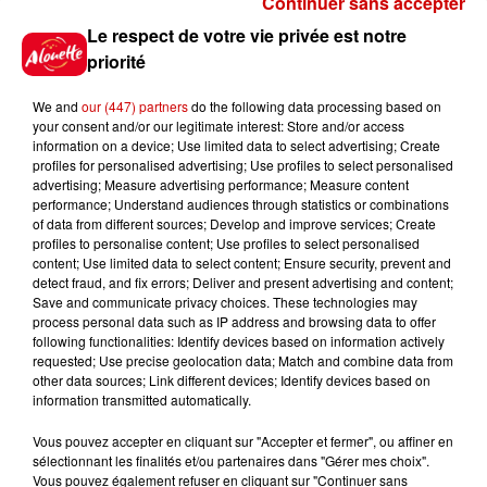
Continuer sans accepter
Gagnez vos places pour le
Le respect de votre vie privée est notre
festival Marché Gourmand 2026
priorité
à Coulon !
We and
our (447) partners
do the following data processing based on
your consent and/or our legitimate interest: Store and/or access
information on a device; Use limited data to select advertising; Create
profiles for personalised advertising; Use profiles to select personalised
Le Duel - Gagnez vos entrées
advertising; Measure advertising performance; Measure content
pour l'un des zoos de nos
performance; Understand audiences through statistics or combinations
régions !
of data from different sources; Develop and improve services; Create
profiles to personalise content; Use profiles to select personalised
content; Use limited data to select content; Ensure security, prevent and
detect fraud, and fix errors; Deliver and present advertising and content;
Save and communicate privacy choices. These technologies may
Destination Vacances - Gagnez
process personal data such as IP address and browsing data to offer
votre séjour en famille au cœur
following functionalities: Identify devices based on information actively
requested; Use precise geolocation data; Match and combine data from
de la...
other data sources; Link different devices; Identify devices based on
information transmitted automatically.
Vous pouvez accepter en cliquant sur "Accepter et fermer", ou affiner en
sélectionnant les finalités et/ou partenaires dans "Gérer mes choix".
Destination Vacances : inscrivez-
Vous pouvez également refuser en cliquant sur "Continuer sans