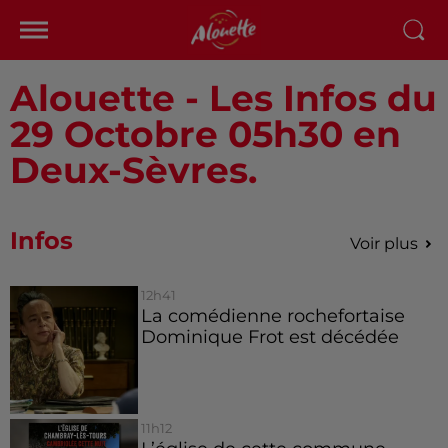
Alouette - Les Infos du
29 Octobre 05h30 en
Deux-Sèvres.
Infos
Voir plus
12h41
La comédienne rochefortaise
Dominique Frot est décédée
11h12