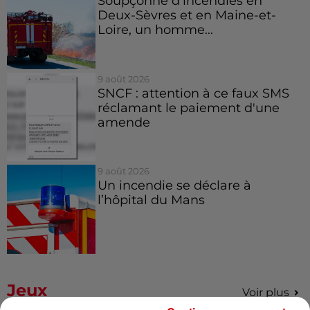
Soupçonné d'incendies en
Deux-Sèvres et en Maine-et-
Loire, un homme...
9 août 2026
SNCF : attention à ce faux SMS
réclamant le paiement d'une
amende
9 août 2026
Un incendie se déclare à
l’hôpital du Mans
Jeux
Voir plus