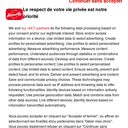
Continuer sans accepter
Gagnez vos places pour
Le respect de votre vie privée est notre
l'événement Ride the Show à
priorité
Morlaix !
We and
our (447) partners
do the following data processing based on
your consent and/or our legitimate interest: Store and/or access
information on a device; Use limited data to select advertising; Create
profiles for personalised advertising; Use profiles to select personalised
Gagnez vos places pour le
advertising; Measure advertising performance; Measure content
festival Marché Gourmand 2026
performance; Understand audiences through statistics or combinations
à Coulon !
of data from different sources; Develop and improve services; Create
profiles to personalise content; Use profiles to select personalised
content; Use limited data to select content; Ensure security, prevent and
detect fraud, and fix errors; Deliver and present advertising and content;
Save and communicate privacy choices. These technologies may
Le Duel - Gagnez vos entrées
process personal data such as IP address and browsing data to offer
pour l'un des zoos de nos
following functionalities: Identify devices based on information actively
requested; Use precise geolocation data; Match and combine data from
régions !
other data sources; Link different devices; Identify devices based on
information transmitted automatically.
Vous pouvez accepter en cliquant sur "Accepter et fermer", ou affiner en
sélectionnant les finalités et/ou partenaires dans "Gérer mes choix".
Destination Vacances - Gagnez
Vous pouvez également refuser en cliquant sur "Continuer sans