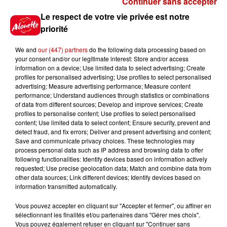
Continuer sans accepter
Gagnez vos places pour le
Le respect de votre vie privée est notre
festival Marché Gourmand 2026
priorité
à Coulon !
We and
our (447) partners
do the following data processing based on
your consent and/or our legitimate interest: Store and/or access
information on a device; Use limited data to select advertising; Create
profiles for personalised advertising; Use profiles to select personalised
Le Duel - Gagnez vos entrées
advertising; Measure advertising performance; Measure content
pour l'un des zoos de nos
performance; Understand audiences through statistics or combinations
régions !
of data from different sources; Develop and improve services; Create
profiles to personalise content; Use profiles to select personalised
content; Use limited data to select content; Ensure security, prevent and
detect fraud, and fix errors; Deliver and present advertising and content;
Save and communicate privacy choices. These technologies may
Destination Vacances - Gagnez
process personal data such as IP address and browsing data to offer
votre séjour en famille au cœur
following functionalities: Identify devices based on information actively
requested; Use precise geolocation data; Match and combine data from
de la...
other data sources; Link different devices; Identify devices based on
information transmitted automatically.
Vous pouvez accepter en cliquant sur "Accepter et fermer", ou affiner en
sélectionnant les finalités et/ou partenaires dans "Gérer mes choix".
Destination Vacances : inscrivez-
Vous pouvez également refuser en cliquant sur "Continuer sans