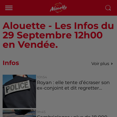
Alouette - Les Infos du
29 Septembre 12h00
en Vendée.
Infos
Voir plus
10h54
Royan : elle tente d’écraser son
ex-conjoint et dit regretter...
9h45