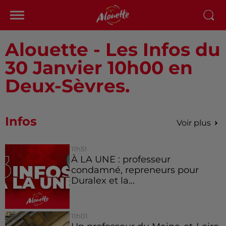
Alouette - Les Infos du
30 Janvier 10h00 en
Deux-Sèvres.
Infos
Voir plus
11h51
À LA UNE : professeur
condamné, repreneurs pour
Duralex et la...
11h01