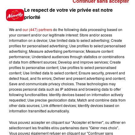
Continuer sans accepter
Gagnez vos places pour le
Le respect de votre vie privée est notre
Festival du Roi Arthur 2026 !
priorité
We and
our (447) partners
do the following data processing based on
your consent and/or our legitimate interest: Store and/or access
information on a device; Use limited data to select advertising; Create
profiles for personalised advertising; Use profiles to select personalised
Gagnez vos entrées pour le
advertising; Measure advertising performance; Measure content
Musée du Sport Automobile au
performance; Understand audiences through statistics or combinations
Mans !
of data from different sources; Develop and improve services; Create
profiles to personalise content; Use profiles to select personalised
content; Use limited data to select content; Ensure security, prevent and
detect fraud, and fix errors; Deliver and present advertising and content;
Save and communicate privacy choices. These technologies may
Alouette vous invite à
process personal data such as IP address and browsing data to offer
Futuroscope Xperiences !
following functionalities: Identify devices based on information actively
requested; Use precise geolocation data; Match and combine data from
other data sources; Link different devices; Identify devices based on
information transmitted automatically.
Vous pouvez accepter en cliquant sur "Accepter et fermer", ou affiner en
sélectionnant les finalités et/ou partenaires dans "Gérer mes choix".
Le Duel - Gagnez votre balade
Vous pouvez également refuser en cliquant sur "Continuer sans