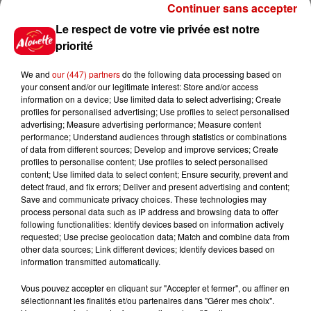
Continuer sans accepter
Gagnez vos places pour le
Le respect de votre vie privée est notre
festival Marché Gourmand 2026
priorité
à Coulon !
We and
our (447) partners
do the following data processing based on
your consent and/or our legitimate interest: Store and/or access
information on a device; Use limited data to select advertising; Create
Le Duel - Gagnez vos entrées
profiles for personalised advertising; Use profiles to select personalised
advertising; Measure advertising performance; Measure content
pour l'un des zoos de nos
performance; Understand audiences through statistics or combinations
régions !
of data from different sources; Develop and improve services; Create
profiles to personalise content; Use profiles to select personalised
content; Use limited data to select content; Ensure security, prevent and
detect fraud, and fix errors; Deliver and present advertising and content;
Save and communicate privacy choices. These technologies may
Destination Vacances - Gagnez
process personal data such as IP address and browsing data to offer
votre séjour en famille au cœur
following functionalities: Identify devices based on information actively
de la...
requested; Use precise geolocation data; Match and combine data from
other data sources; Link different devices; Identify devices based on
information transmitted automatically.
Vous pouvez accepter en cliquant sur "Accepter et fermer", ou affiner en
Destination Vacances : inscrivez-
sélectionnant les finalités et/ou partenaires dans "Gérer mes choix".