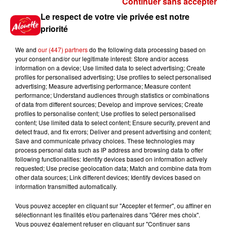
Continuer sans accepter
Gagnez vos places pour le
Le respect de votre vie privée est notre
Festival du Roi Arthur 2026 !
priorité
We and
our (447) partners
do the following data processing based on
your consent and/or our legitimate interest: Store and/or access
information on a device; Use limited data to select advertising; Create
profiles for personalised advertising; Use profiles to select personalised
Gagnez vos entrées pour le
advertising; Measure advertising performance; Measure content
Musée du Sport Automobile au
performance; Understand audiences through statistics or combinations
Mans !
of data from different sources; Develop and improve services; Create
profiles to personalise content; Use profiles to select personalised
content; Use limited data to select content; Ensure security, prevent and
detect fraud, and fix errors; Deliver and present advertising and content;
Save and communicate privacy choices. These technologies may
Alouette vous invite à
process personal data such as IP address and browsing data to offer
Futuroscope Xperiences !
following functionalities: Identify devices based on information actively
requested; Use precise geolocation data; Match and combine data from
other data sources; Link different devices; Identify devices based on
information transmitted automatically.
Vous pouvez accepter en cliquant sur "Accepter et fermer", ou affiner en
sélectionnant les finalités et/ou partenaires dans "Gérer mes choix".
Le Duel - Gagnez votre balade
Vous pouvez également refuser en cliquant sur "Continuer sans