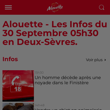
Alouette - Les Infos du
30 Septembre 05h30
en Deux-Sèvres.
Infos
Voir plus
15h30
Un homme décède après une
noyade dans le Finistère
14h48