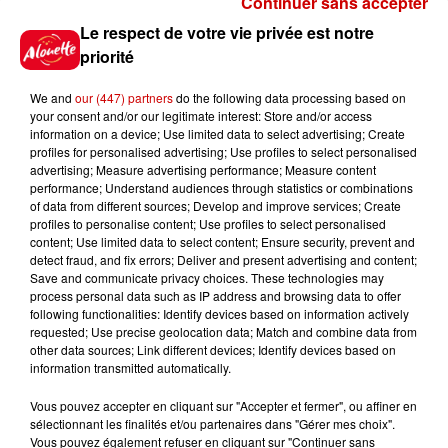
Continuer sans accepter
Gagnez vos places pour le
Le respect de votre vie privée est notre
festival Marché Gourmand 2026
priorité
à Coulon !
We and
our (447) partners
do the following data processing based on
your consent and/or our legitimate interest: Store and/or access
information on a device; Use limited data to select advertising; Create
profiles for personalised advertising; Use profiles to select personalised
Le Duel - Gagnez vos entrées
advertising; Measure advertising performance; Measure content
pour l'un des zoos de nos
performance; Understand audiences through statistics or combinations
régions !
of data from different sources; Develop and improve services; Create
profiles to personalise content; Use profiles to select personalised
content; Use limited data to select content; Ensure security, prevent and
detect fraud, and fix errors; Deliver and present advertising and content;
Save and communicate privacy choices. These technologies may
Destination Vacances - Gagnez
process personal data such as IP address and browsing data to offer
votre séjour en famille au cœur
following functionalities: Identify devices based on information actively
requested; Use precise geolocation data; Match and combine data from
de la...
other data sources; Link different devices; Identify devices based on
information transmitted automatically.
Vous pouvez accepter en cliquant sur "Accepter et fermer", ou affiner en
sélectionnant les finalités et/ou partenaires dans "Gérer mes choix".
Destination Vacances : inscrivez-
Vous pouvez également refuser en cliquant sur "Continuer sans