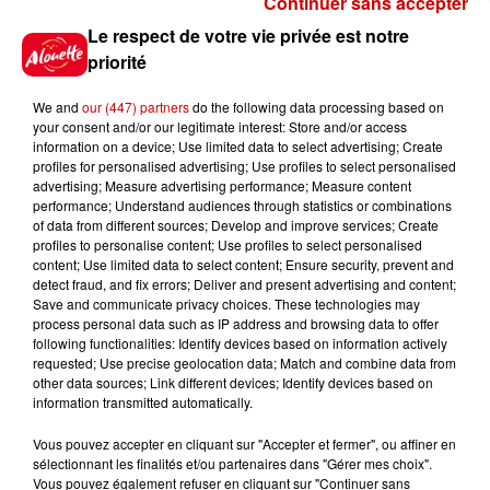
Continuer sans accepter
Gagnez vos places pour le
Le respect de votre vie privée est notre
Festival du Roi Arthur 2026 !
priorité
We and
our (447) partners
do the following data processing based on
your consent and/or our legitimate interest: Store and/or access
information on a device; Use limited data to select advertising; Create
profiles for personalised advertising; Use profiles to select personalised
Gagnez vos entrées pour le
advertising; Measure advertising performance; Measure content
Musée du Sport Automobile au
performance; Understand audiences through statistics or combinations
Mans !
of data from different sources; Develop and improve services; Create
profiles to personalise content; Use profiles to select personalised
content; Use limited data to select content; Ensure security, prevent and
detect fraud, and fix errors; Deliver and present advertising and content;
Save and communicate privacy choices. These technologies may
Alouette vous invite à
process personal data such as IP address and browsing data to offer
Futuroscope Xperiences !
following functionalities: Identify devices based on information actively
requested; Use precise geolocation data; Match and combine data from
other data sources; Link different devices; Identify devices based on
information transmitted automatically.
Vous pouvez accepter en cliquant sur "Accepter et fermer", ou affiner en
sélectionnant les finalités et/ou partenaires dans "Gérer mes choix".
Le Duel - Gagnez votre balade
Vous pouvez également refuser en cliquant sur "Continuer sans