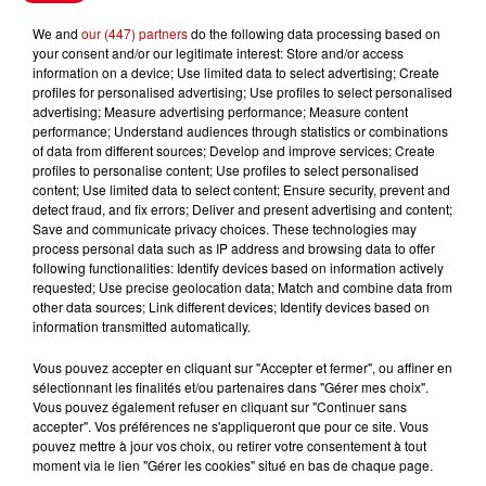
Le Duel - Gagnez vos entrées
We and
our (447) partners
do the following data processing based on
pour l'un des zoos de nos
your consent and/or our legitimate interest: Store and/or access
information on a device; Use limited data to select advertising; Create
régions !
profiles for personalised advertising; Use profiles to select personalised
advertising; Measure advertising performance; Measure content
performance; Understand audiences through statistics or combinations
of data from different sources; Develop and improve services; Create
profiles to personalise content; Use profiles to select personalised
Destination Vacances - Gagnez
content; Use limited data to select content; Ensure security, prevent and
votre séjour en famille au cœur
detect fraud, and fix errors; Deliver and present advertising and content;
de la...
Save and communicate privacy choices. These technologies may
process personal data such as IP address and browsing data to offer
following functionalities: Identify devices based on information actively
requested; Use precise geolocation data; Match and combine data from
other data sources; Link different devices; Identify devices based on
Destination Vacances : inscrivez-
information transmitted automatically.
vous !
Vous pouvez accepter en cliquant sur "Accepter et fermer", ou affiner en
sélectionnant les finalités et/ou partenaires dans "Gérer mes choix".
Vous pouvez également refuser en cliquant sur "Continuer sans
accepter". Vos préférences ne s'appliqueront que pour ce site. Vous
pouvez mettre à jour vos choix, ou retirer votre consentement à tout
moment via le lien "Gérer les cookies" situé en bas de chaque page.