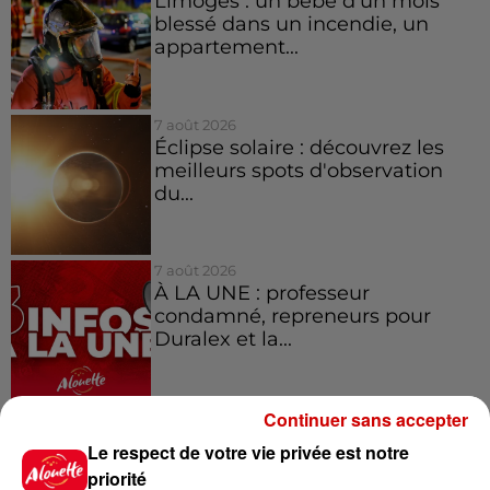
Limoges : un bébé d'un mois
blessé dans un incendie, un
appartement...
7 août 2026
Éclipse solaire : découvrez les
meilleurs spots d'observation
du...
7 août 2026
À LA UNE : professeur
condamné, repreneurs pour
Duralex et la...
Continuer sans accepter
Le respect de votre vie privée est notre
Jeux
Voir plus
priorité