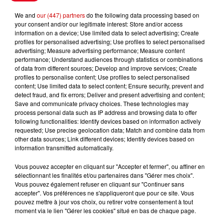
Le Duel - Gagnez vos entrées
We and
our (447) partners
do the following data processing based on
pour l'un des zoos de nos
your consent and/or our legitimate interest: Store and/or access
information on a device; Use limited data to select advertising; Create
régions !
profiles for personalised advertising; Use profiles to select personalised
advertising; Measure advertising performance; Measure content
performance; Understand audiences through statistics or combinations
of data from different sources; Develop and improve services; Create
profiles to personalise content; Use profiles to select personalised
Destination Vacances - Gagnez
content; Use limited data to select content; Ensure security, prevent and
votre séjour en famille au cœur
detect fraud, and fix errors; Deliver and present advertising and content;
de la...
Save and communicate privacy choices. These technologies may
process personal data such as IP address and browsing data to offer
following functionalities: Identify devices based on information actively
requested; Use precise geolocation data; Match and combine data from
other data sources; Link different devices; Identify devices based on
Destination Vacances : inscrivez-
information transmitted automatically.
vous !
Vous pouvez accepter en cliquant sur "Accepter et fermer", ou affiner en
sélectionnant les finalités et/ou partenaires dans "Gérer mes choix".
Vous pouvez également refuser en cliquant sur "Continuer sans
accepter". Vos préférences ne s'appliqueront que pour ce site. Vous
pouvez mettre à jour vos choix, ou retirer votre consentement à tout
moment via le lien "Gérer les cookies" situé en bas de chaque page.