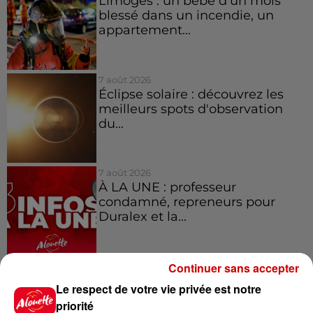
Limoges : un bébé d'un mois
blessé dans un incendie, un
appartement...
7 août 2026
Éclipse solaire : découvrez les
meilleurs spots d'observation
du...
7 août 2026
À LA UNE : professeur
condamné, repreneurs pour
Duralex et la...
Continuer sans accepter
Le respect de votre vie privée est notre
Jeux
Voir plus
priorité