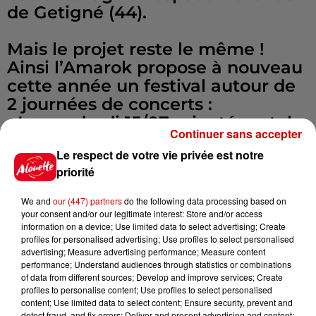
de Getigné (44).
Mais le projet reste le même !
Ainsi l’Amarok propose à nouveau
cette année un festival autour de
2 journées de concerts :
• Le vendredi 15/07 orienté metal
Continuer sans accepter
moderne (Hardcore, Djent,
Le respect de votre vie privée est notre
Metalcore, …) avec Hypno5e / The
priorité
Dali Thundering Concept / ten56. /
PRISMERIA / Solitaris / Affect /
We and
our (447) partners
do the following data processing based on
Romance
your consent and/or our legitimate interest: Store and/or access
information on a device; Use limited data to select advertising; Create
• Le samedi 16/07 orienté metal «
profiles for personalised advertising; Use profiles to select personalised
Old school” (Black, Death, Thrash,
advertising; Measure advertising performance; Measure content
performance; Understand audiences through statistics or combinations
…) avec The Great Old Ones /
of data from different sources; Develop and improve services; Create
Fractal Universe / Déluge / Toward
profiles to personalise content; Use profiles to select personalised
The Throne / Atrocia OFFICIAL /
content; Use limited data to select content; Ensure security, prevent and
detect fraud, and fix errors; Deliver and present advertising and content;