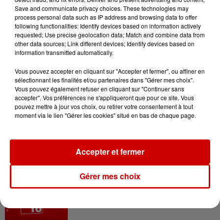
Silent Seas / Circles Ov Hell
Save and communicate privacy choices. These technologies may
process personal data such as IP address and browsing data to offer
following functionalities: Identify devices based on information actively
Le tout bercé dans une ambiance
requested; Use precise geolocation data; Match and combine data from
post-apocalyptique ouvrant sur un
other data sources; Link different devices; Identify devices based on
information transmitted automatically.
village d’artisans et des
animations toute la journée.
Vous pouvez accepter en cliquant sur "Accepter et fermer", ou affiner en
Infos
sélectionnant les finalités et/ou partenaires dans "Gérer mes choix".
Voir plus
Vous pouvez également refuser en cliquant sur "Continuer sans
accepter". Vos préférences ne s'appliqueront que pour ce site. Vous
pouvez mettre à jour vos choix, ou retirer votre consentement à tout
7h03
moment via le lien "Gérer les cookies" situé en bas de chaque page.
Deux-Sèvres : le Citroën C15 a le
droit à son festival
Accepter et fermer
Gérer mes choix
6 août 2026
Un homme décède après une
noyade dans le Finistère