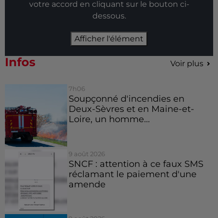
votre accord en cliquant sur le bouton ci-
dessous.
Afficher l'élément
Infos
Voir plus
7h06
Soupçonné d'incendies en
Deux-Sèvres et en Maine-et-
Loire, un homme...
9 août 2026
SNCF : attention à ce faux SMS
réclamant le paiement d'une
amende