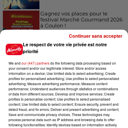
Gagnez vos places pour le
festival Marché Gourmand 2026
à Coulon !
Continuer sans accepter
Le respect de votre vie privée est notre
priorité
Le Duel - Gagnez vos entrées
pour l'un des zoos de nos
We and
our (447) partners
do the following data processing based on
régions !
your consent and/or our legitimate interest: Store and/or access
information on a device; Use limited data to select advertising; Create
profiles for personalised advertising; Use profiles to select personalised
advertising; Measure advertising performance; Measure content
performance; Understand audiences through statistics or combinations
Destination Vacances - Gagnez
of data from different sources; Develop and improve services; Create
votre séjour en famille au cœur
profiles to personalise content; Use profiles to select personalised
de la...
content; Use limited data to select content; Ensure security, prevent and
detect fraud, and fix errors; Deliver and present advertising and content;
Save and communicate privacy choices. These technologies may
process personal data such as IP address and browsing data to offer
following functionalities: Identify devices based on information actively