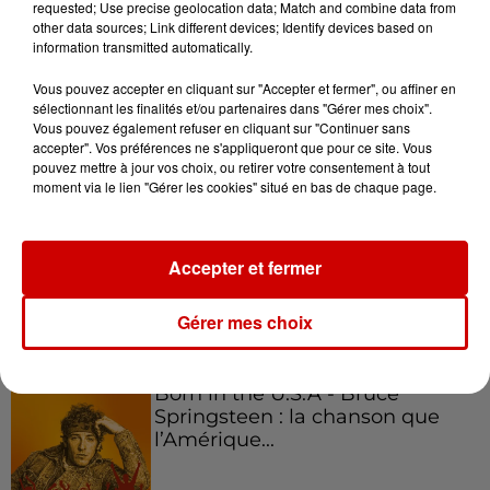
requested; Use precise geolocation data; Match and combine data from
other data sources; Link different devices; Identify devices based on
Podcasts
Voir plus
information transmitted automatically.
Vous pouvez accepter en cliquant sur "Accepter et fermer", ou affiner en
Kelly Massol, figure
sélectionnant les finalités et/ou partenaires dans "Gérer mes choix".
emblématique de
Vous pouvez également refuser en cliquant sur "Continuer sans
l'entrepreneuriat féminin
accepter". Vos préférences ne s'appliqueront que pour ce site. Vous
pouvez mettre à jour vos choix, ou retirer votre consentement à tout
moment via le lien "Gérer les cookies" situé en bas de chaque page.
Aménager un school bus au
Accepter et fermer
Canada et accueillir les bleus à
Boston,...
Gérer mes choix
Born in the U.S.A - Bruce
Springsteen : la chanson que
l’Amérique...