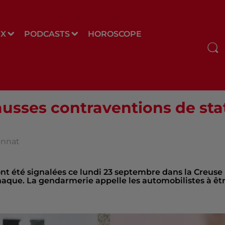
UX
PODCASTS
HOROSCOPE
fausses contraventions de s
onnat
nt été signalées ce lundi 23 septembre dans la Creuse
arnaque. La gendarmerie appelle les automobilistes à êt