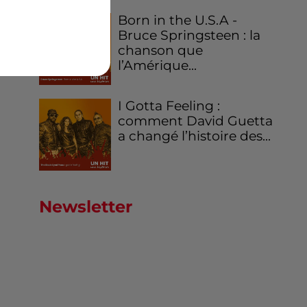
Born in the U.S.A -
Bruce Springsteen : la
chanson que
l’Amérique...
I Gotta Feeling :
comment David Guetta
a changé l’histoire des...
Newsletter