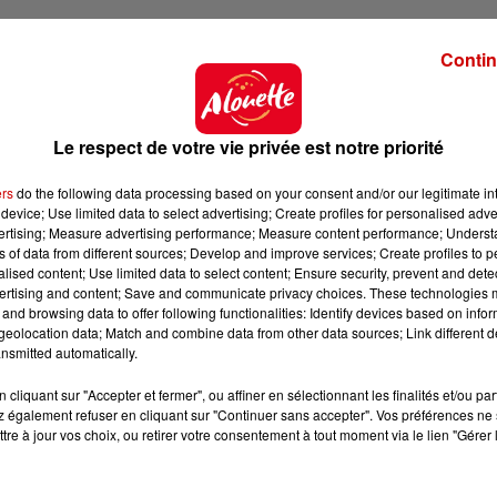
ment abusif ou gênant est de
35 euros, majoré à 75 eu
Contin
 45 jours et non 48 heures
.
t le site de l’
ANTAI
amendes.gouv.fr
.
Le respect de votre vie privée est notre priorité
ers
do the following data processing based on your consent and/or our legitimate int
device; Use limited data to select advertising; Create profiles for personalised adver
vertising; Measure advertising performance; Measure content performance; Unders
ns of data from different sources; Develop and improve services; Create profiles to 
alised content; Use limited data to select content; Ensure security, prevent and detect
ertising and content; Save and communicate privacy choices. These technologies
and browsing data to offer following functionalities: Identify devices based on infor
eolocation data; Match and combine data from other data sources; Link different de
nsmitted automatically.
cliquant sur "Accepter et fermer", ou affiner en sélectionnant les finalités et/ou pa
 également refuser en cliquant sur "Continuer sans accepter". Vos préférences ne 
tre à jour vos choix, ou retirer votre consentement à tout moment via le lien "Gérer 