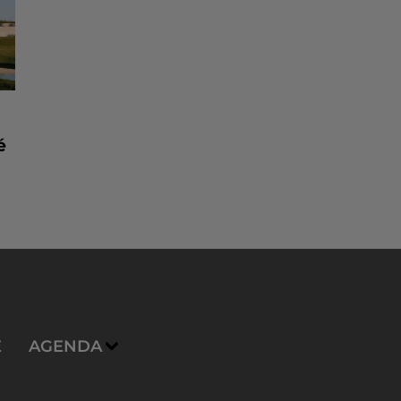
é
E
AGENDA