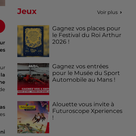
Jeux
Voir plus
Gagnez vos places pour
le Festival du Roi Arthur
2026 !
ur
es
Gagnez vos entrées
ur
pour le Musée du Sport
 la
Automobile au Mans !
une
de
Alouette vous invite à
as
Futuroscope Xperiences
es
!
 ni