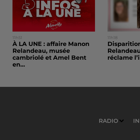
11h51
11h18
À LA UNE : affaire Manon
Dispariti
Relandeau, musée
Relandeau
cambriolé et Amel Bent
réclame l’i
en...
RADIO
I