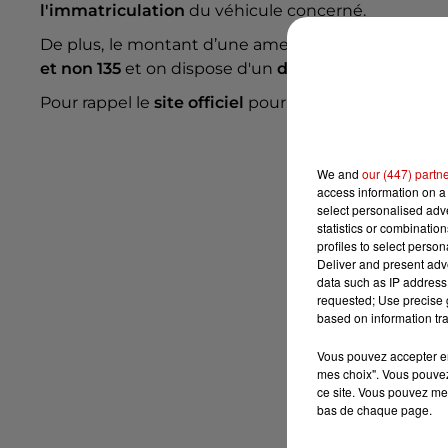
l'immatriculation
du véhicule concerné.
De plus, le montant d’une amende pour stationne
et non 135
et on dispose d'un
délai de paiement de
Pour rappel le
site officiel
pour régler une amende es
We and
our (447) partn
access information on a 
select personalised ad
statistics or combinatio
profiles to select person
Deliver and present adv
data such as IP address 
requested; Use precise g
based on information tra
Vous pouvez accepter en 
mes choix". Vous pouvez
ce site. Vous pouvez met
bas de chaque page.