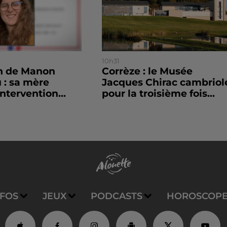
10h31
on de Manon
Corrèze : le Musée
 : sa mère
Jacques Chirac cambriol
ntervention...
pour la troisième fois...
NFOS
JEUX
PODCASTS
HOROSCOP