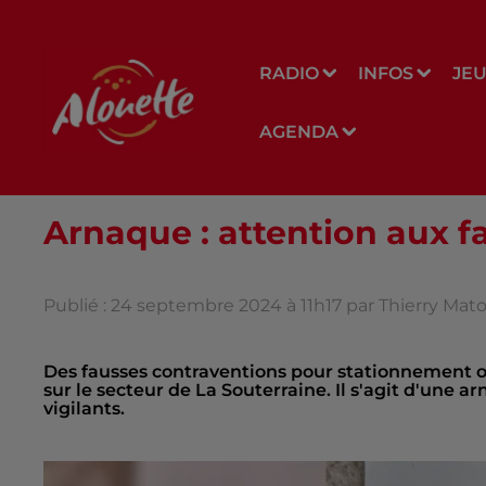
RADIO
INFOS
JE
AGENDA
Arnaque : attention aux 
Publié : 24 septembre 2024 à 11h17 par Thierry Mat
Des fausses contraventions pour stationnement o
sur le secteur de La Souterraine. Il s'agit d'une 
vigilants.