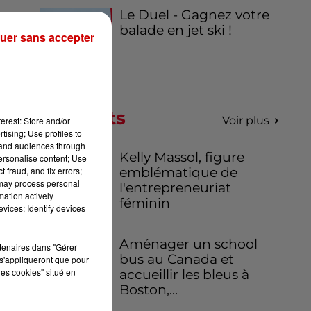
Le Duel - Gagnez votre
balade en jet ski !
ros
uer sans accepter
Podcasts
Voir plus
erest: Store and/or
tising; Use profiles to
tand audiences through
Kelly Massol, figure
personalise content; Use
 fraud, and fix errors;
emblématique de
 may process personal
l'entrepreneuriat
mation actively
féminin
vices; Identify devices
Aménager un school
rtenaires dans "Gérer
bus au Canada et
s'appliqueront que pour
les cookies" situé en
accueillir les bleus à
Boston,...