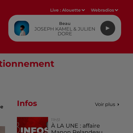
Live :
Alouette
Webradios
Beau
JOSEPH KAMEL & JULIEN
DORE
tationnement
Infos
Voir plus
re
11h51
À LA UNE : affaire
Manon Relandeau,