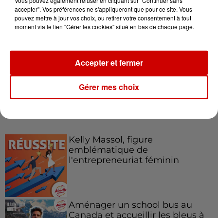
Vous pouvez également refuser en cliquant sur "Continuer sans
accepter". Vos préférences ne s'appliqueront que pour ce site. Vous
pouvez mettre à jour vos choix, ou retirer votre consentement à tout
moment via le lien "Gérer les cookies" situé en bas de chaque page.
Destination Vacances : inscrivez-
vous !
Accepter et fermer
Gérer mes choix
Podcasts
Voir plus
Kelly Massol, figure
emblématique de
l'entrepreneuriat féminin
Aménager un school bus au
Canada et accueillir les bleus à