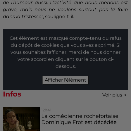
de l'humour aussi. L'activité que nous menons est
grave, mais nous ne voulons surtout pas la faire
dans la tristesse
", souligne-t-il.
Cet élément est masqué compte-tenu du refus
du dépôt de cookies que vous avez exprimé. Si
vous souhaitez l'afficher, merci de nous donner
votre accord en cliquant sur le bouton ci-
dessous.
Afficher l'élément
Infos
Voir plus
12h41
La comédienne rochefortaise
Dominique Frot est décédée