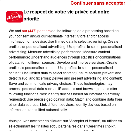
Continuer sans accepter
Le respect de votre vie privée est notre
Jeux
Voir plus
priorité
We and
our (447) partners
do the following data processing based on
Gagnez vos places pour le
your consent and/or our legitimate interest: Store and/or access
festival Marché Gourmand 2026
information on a device; Use limited data to select advertising; Create
à Coulon !
profiles for personalised advertising; Use profiles to select personalised
advertising; Measure advertising performance; Measure content
performance; Understand audiences through statistics or combinations
of data from different sources; Develop and improve services; Create
profiles to personalise content; Use profiles to select personalised
Le Duel - Gagnez vos entrées
content; Use limited data to select content; Ensure security, prevent and
pour l'un des zoos de nos
detect fraud, and fix errors; Deliver and present advertising and content;
régions !
Save and communicate privacy choices. These technologies may
process personal data such as IP address and browsing data to offer
following functionalities: Identify devices based on information actively
requested; Use precise geolocation data; Match and combine data from
other data sources; Link different devices; Identify devices based on
Destination Vacances - Gagnez
information transmitted automatically.
votre séjour en famille au cœur
Vous pouvez accepter en cliquant sur "Accepter et fermer", ou affiner en
de la...
sélectionnant les finalités et/ou partenaires dans "Gérer mes choix".