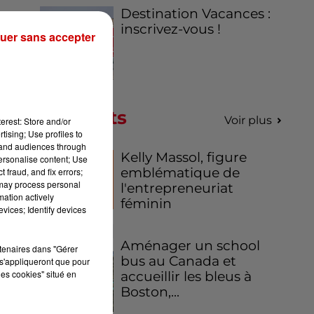
Destination Vacances :
e
inscrivez-vous !
uer sans accepter
re
Podcasts
Voir plus
erest: Store and/or
s
tising; Use profiles to
tand audiences through
Kelly Massol, figure
personalise content; Use
p
emblématique de
 fraud, and fix errors;
 may process personal
l'entrepreneuriat
mation actively
féminin
vices; Identify devices
Aménager un school
rtenaires dans "Gérer
bus au Canada et
s'appliqueront que pour
les cookies" situé en
accueillir les bleus à
s
Boston,...