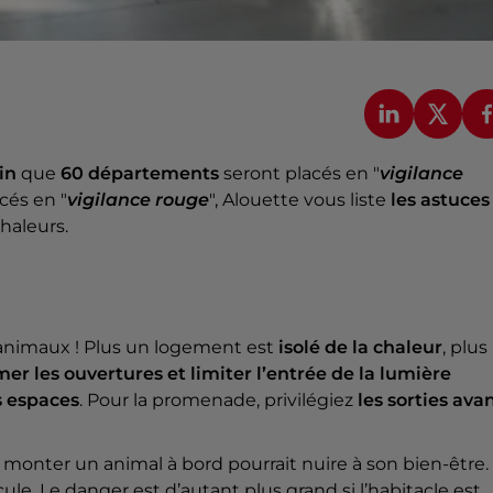
uin
que
60 départements
seront placés en
"
vigilance
cés en "
vigilance rouge
", Alouette vous liste
les astuces
chaleurs.
s animaux ! Plus un logement est
isolé de la chaleur
, plus 
er les ouvertures et limiter l’entrée de la lumière
s espaces
. Pour la promenade, privilégiez
les sorties ava
monter un animal à bord pourrait nuire à son bien-être. 
ule. Le danger est d’autant plus grand si l’habitacle est