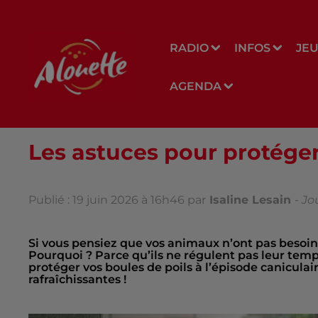
RADIO
INFOS
JE
AGENDA
Les astuces pour protéger
Publié : 19 juin 2026 à 16h46 par
Isaline Lesain
-
Jo
Si vous pensiez que vos animaux n’ont pas besoin 
Pourquoi ? Parce qu’ils ne régulent pas leur tem
protéger vos boules de poils à l’épisode caniculai
rafraîchissantes !