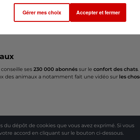
Gérer mes choix
Accepter et fermer
’exposer directement
et de manière forcée à
une sourc
 froide. Le risque est de provoquer un
choc thermique
.
iaux
conseille ses
230 000 abonnés
sur le
confort des chats
.
ux des animaux a notamment fait une vidéo sur
les chos
 du dépôt de cookies que vous avez exprimé. Si vous
 votre accord en cliquant sur le bouton ci-dessous.