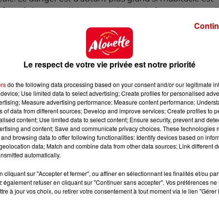
enfermé
dans un véhicule en période de fortes chaleurs, l
Contin
Le respect de votre vie privée est notre priorité
mènent
les croquettes
de vos animaux
à s’assécher
enco
ers
do the following data processing based on your consent and/or our legitimate int
ur éviter cela, il est préférable de
mouiller les croquette
device; Use limited data to select advertising; Create profiles for personalised adver
un peu plus molles.
vertising; Measure advertising performance; Measure content performance; Unders
ns of data from different sources; Develop and improve services; Create profiles to 
ent aux croquettes puisqu’
elles contiennent beaucou
alised content; Use limited data to select content; Ensure security, prevent and detect
 des carottes
coupés en morceaux sont aussi des
ertising and content; Save and communicate privacy choices. These technologies
and browsing data to offer following functionalities: Identify devices based on infor
eolocation data; Match and combine data from other data sources; Link different de
nsmitted automatically.
umisateur
cliquant sur "Accepter et fermer", ou affiner en sélectionnant les finalités et/ou pa
 également refuser en cliquant sur "Continuer sans accepter". Vos préférences ne 
t par les coussinets.
Pour les rafraîchir, installez
une
tre à jour vos choix, ou retirer votre consentement à tout moment via le lien "Gérer 
nimal s’y installer de lui-même. Si vos animaux ne sont pa
us. Sinon, avec
un gant de toilette humide
,
caressez-le