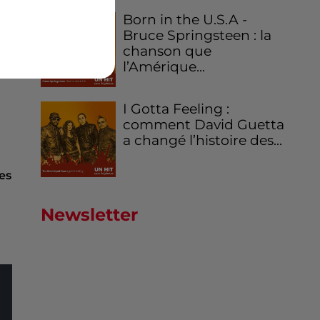
Born in the U.S.A -
Bruce Springsteen : la
e
chanson que
l’Amérique...
I Gotta Feeling :
comment David Guetta
a changé l’histoire des...
es
Newsletter