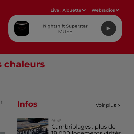
Live :
Alouette
Webradios
Nightshift Superstar
MUSE
s chaleurs
Infos
!
Voir plus
9h45
Cambriolages : plus de
18 000 logements visités