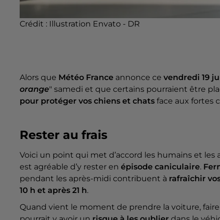
Crédit :
Illustration Envato - DR
Alors que
Météo France
annonce ce
vendredi 19 j
orange
"
samedi et que certains pourraient être pla
pour protéger vos chiens et chats
face aux fortes 
Rester au frais
Voici un point qui met d’accord les humains et le
est agréable d’y rester en
épisode caniculaire
.
Ferm
pendant les après-midi contribuent à
rafraîchir vo
10 h et après 21 h
.
Quand vient le moment de prendre la voiture, faire 
pourrait y avoir un
risque à les oublier
dans le véhic