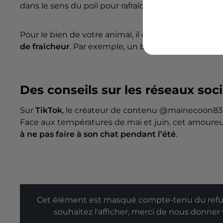
dans le sens du poil pour rafraîchir son corps.
Pour le bien de votre animal, il est
déconseillé
de
l
de fraîcheur
. Par exemple, un bassin avec de l’eau
Des conseils sur les réseaux soc
Sur
TikTok
, le créateur de contenu @mainecoon83 
Face aux températures de mai et juin, cet amoure
à ne pas faire à son chat pendant l’été
.
Cet élément est masqué compte-tenu du refus
souhaitez l'afficher, merci de nous donner