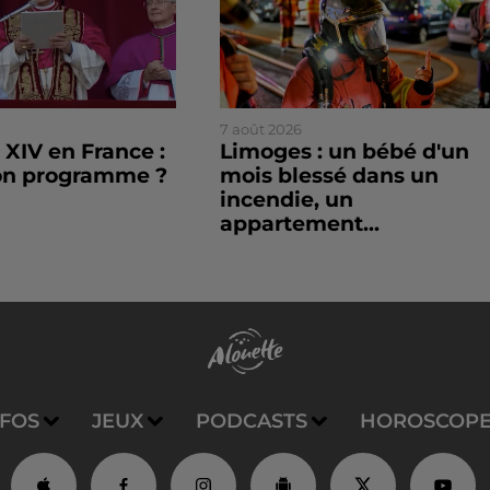
7 août 2026
XIV en France :
Limoges : un bébé d'un
son programme ?
mois blessé dans un
incendie, un
appartement...
NFOS
JEUX
PODCASTS
HOROSCOP