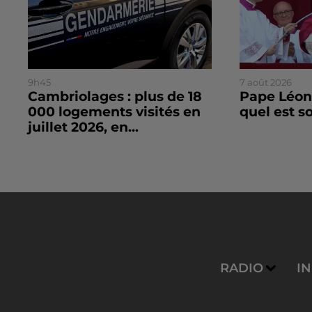
9h45
7 août 2026
Cambriolages : plus de 18
Pape Léon 
000 logements visités en
quel est 
juillet 2026, en...
RADIO
I