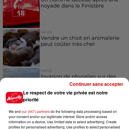
noyade dans le Finistère
14h48
Vendre un chiot en animalerie
peut coûter très cher
14h03
Invasion de physalies sur des
plages du Sud-Ouest
Continuer sans accepter
Le respect de votre vie privée est notre
priorité
11h51
We and
our (447) partners
do the following data processing based on
À LA UNE : affaire Manon
your consent and/or our legitimate interest: Store and/or access
Relandeau, musée cambriolé et
information on a device; Use limited data to select advertising; Create
Amel Bent en...
profiles for personalised advertising; Use profiles to select personalised