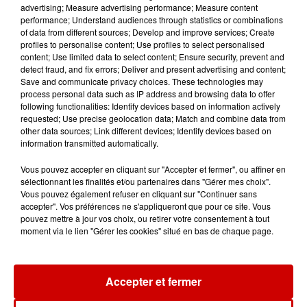
advertising; Measure advertising performance; Measure content
performance; Understand audiences through statistics or combinations
of data from different sources; Develop and improve services; Create
profiles to personalise content; Use profiles to select personalised
content; Use limited data to select content; Ensure security, prevent and
Jeux
detect fraud, and fix errors; Deliver and present advertising and content;
Voir plus
Save and communicate privacy choices. These technologies may
process personal data such as IP address and browsing data to offer
following functionalities: Identify devices based on information actively
Gagnez vos places pour le
requested; Use precise geolocation data; Match and combine data from
Festival du Roi Arthur 2026 !
other data sources; Link different devices; Identify devices based on
information transmitted automatically.
Vous pouvez accepter en cliquant sur "Accepter et fermer", ou affiner en
sélectionnant les finalités et/ou partenaires dans "Gérer mes choix".
Vous pouvez également refuser en cliquant sur "Continuer sans
Gagnez vos entrées pour le
accepter". Vos préférences ne s'appliqueront que pour ce site. Vous
Musée du Sport Automobile au
pouvez mettre à jour vos choix, ou retirer votre consentement à tout
Mans !
moment via le lien "Gérer les cookies" situé en bas de chaque page.
Accepter et fermer
Alouette vous invite à
Futuroscope Xperiences !