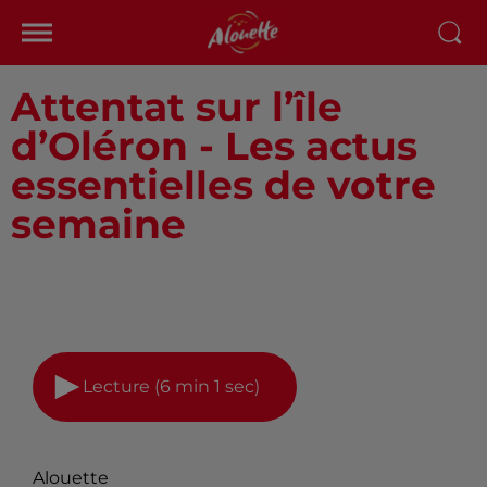
Attentat sur l’île
d’Oléron - Les actus
essentielles de votre
semaine
Lecture (6 min 1 sec)
Alouette