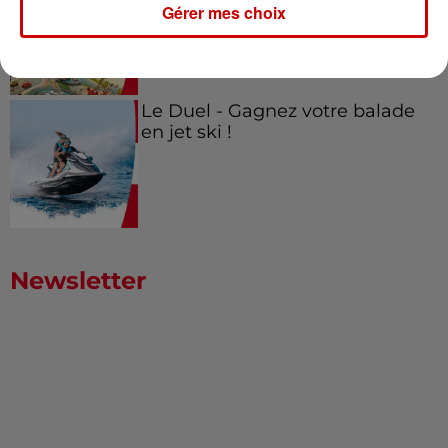
Gérer mes choix
Le Duel - Gagnez votre balade
en jet ski !
Newsletter